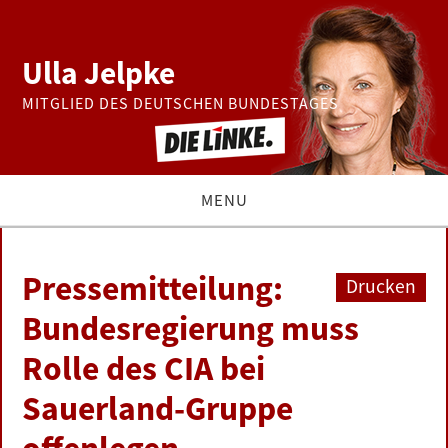
Ulla Jelpke
MITGLIED DES DEUTSCHEN BUNDESTAGES
MENU
THEMEN
Pressemitteilung:
Drucken
BUNDESTAG
Bundesregierung muss
Rolle des CIA bei
PRESSE
Sauerland-Gruppe
ZUR PERSON