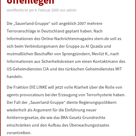
offenlegen
LINKS
Veröffentlicht am
4. Februar 2009
von
admin
DATENSCHUTZERKLÄRUNG
Die „Sauerland-Gruppe“ soll angeblich 2007 mehrere
Terroranschläge in Deutschland geplant haben. Nach
IMPRESSUM
Informationen des Online-Nachrichtenmagazins stern.de soll es
sich beim Verbindungsmann der Gruppe zu Al Quaida und
mutmaßlichen Beschaffer von Sprengzündern, Mevlüt K., nach
Informationen aus Sicherheitskreisen um einen Kontaktmann des
US-Geheimdienstes CIA und des türkischen Geheimdienstes MIT
handeln.
Die Fraktion DIE LINKE will jetzt volle Klarheit über die Rolle von
agents provocateurs bei der Erzeugung von Terrorhysterie haben.
Der Fall der „Sauerland-Gruppe“ diente Regierungspolitikern
wiederholt als Argument für die Einführung neuer
Antiterrorgesetze, die wie das BKA-Gesetz Grundrechte
einschränken und den Aufbau des Überwachungsstaates
vorantreiben.