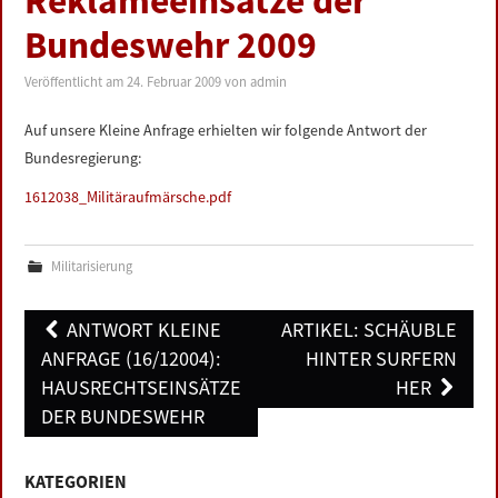
Reklameeinsätze der
LINKS
Bundeswehr 2009
DATENSCHUTZERKLÄRUNG
Veröffentlicht am
24. Februar 2009
von
admin
Auf unsere Kleine Anfrage erhielten wir folgende Antwort der
IMPRESSUM
Bundesregierung:
1612038_Militäraufmärsche.pdf
Militarisierung
Post
ANTWORT KLEINE
ARTIKEL: SCHÄUBLE
navigation
ANFRAGE (16/12004):
HINTER SURFERN
HAUSRECHTSEINSÄTZE
HER
DER BUNDESWEHR
KATEGORIEN