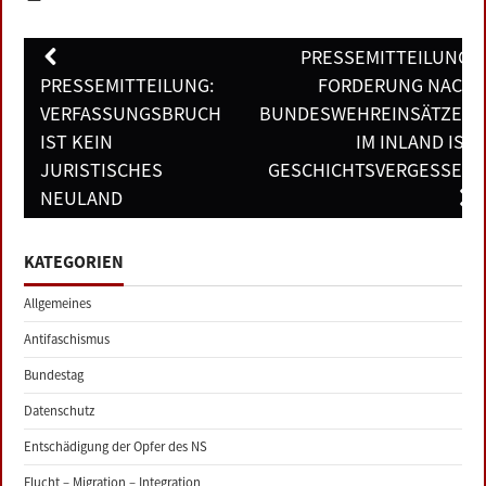
Post
PRESSEMITTEILUNG:
navigation
PRESSEMITTEILUNG:
FORDERUNG NACH
VERFASSUNGSBRUCH
BUNDESWEHREINSÄTZEN
IST KEIN
IM INLAND IST
JURISTISCHES
GESCHICHTSVERGESSEN
NEULAND
KATEGORIEN
Allgemeines
Antifaschismus
Bundestag
Datenschutz
Entschädigung der Opfer des NS
Flucht – Migration – Integration