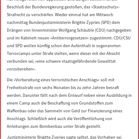
LINKS
Beschluß der Bundesregierung gestoßen, das »Staatsschutz«-
Strafrecht zu verschärfen. Wieder einmal hat am Mittwoch
DATENSCHUTZERKLÄRUNG
nachmittag Bundesjustizministerin Brigitte Zypries (SPD) dem
Drängen von Innenminister Wolfgang Schäuble (CDU) nachgegeben
und im Kabinett neuen »Antiterrorgesetzen« zugestimmt. CDU/CSU
IMPRESSUM
und SPD wollen künftig schon den Aufenthalt in sogenannten
Terrorcamps unter Strafe stellen, wenn dieser mit der Absicht
verbunden sei, »eine schwere staatsgefährdende Gewalttat
vorzubereiten«.
Die »Vorbereitung eines terroristischen Anschlags« soll mit
Freiheitsstrafe von sechs Monaten bis zu zehn Jahren besraft
werden. Darunter fällt nach dem Entwurf neben einer Ausbildung in
einem Camp auch die Beschaffung von Grundstoffen zum
Waffenbau oder das Sammeln von Geld zur Finanzierung eines
Anschlags. Schließlich wird auch die Veröffentlichung von
Anleitungen zum Bombenbau unter Strafe gestellt.
Justizministerin Brigitte Zypries sagte selbst, das Vorhaben sei