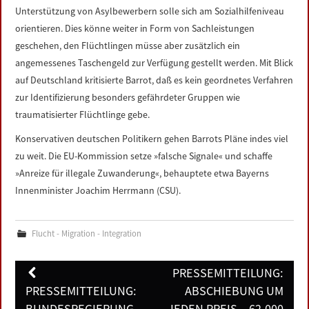
Unterstützung von Asylbewerbern solle sich am Sozialhilfeniveau
orientieren. Dies könne weiter in Form von Sachleistungen
geschehen, den Flüchtlingen müsse aber zusätzlich ein
angemessenes Taschengeld zur Verfügung gestellt werden. Mit Blick
auf Deutschland kritisierte Barrot, daß es kein geordnetes Verfahren
zur Identifizierung besonders gefährdeter Gruppen wie
traumatisierter Flüchtlinge gebe.
Konservativen deutschen Politikern gehen Barrots Pläne indes viel
zu weit. Die EU-Kommission setze »falsche Signale« und schaffe
»Anreize für illegale Zuwanderung«, behauptete etwa Bayerns
Innenminister Joachim Herrmann (CSU).
Flucht - Migration - Integration
Post
PRESSEMITTEILUNG:
navigation
PRESSEMITTEILUNG:
ABSCHIEBUNG UM
BUNDESREGIERUNG
JEDEN PREIS – 62.000