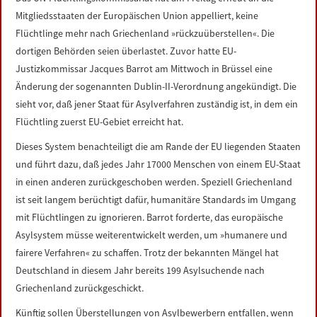
LINKS
Mitgliedsstaaten der Europäischen Union appelliert, keine
Flüchtlinge mehr nach Griechenland »rückzuüberstellen«. Die
DATENSCHUTZERKLÄRUNG
dortigen Behörden seien überlastet. Zuvor hatte EU-
Justizkommissar Jacques Barrot am Mittwoch in Brüssel eine
Änderung der sogenannten Dublin-II-Verordnung angekündigt. Die
IMPRESSUM
sieht vor, daß jener Staat für Asylverfahren zuständig ist, in dem ein
Flüchtling zuerst EU-Gebiet erreicht hat.
Dieses System benachteiligt die am Rande der EU liegenden Staaten
und führt dazu, daß jedes Jahr 17000 Menschen von einem EU-Staat
in einen anderen zurückgeschoben werden. Speziell Griechenland
ist seit langem berüchtigt dafür, humanitäre Standards im Umgang
mit Flüchtlingen zu ignorieren. Barrot forderte, das europäische
Asylsystem müsse weiterentwickelt werden, um »humanere und
fairere Verfahren« zu schaffen. Trotz der bekannten Mängel hat
Deutschland in diesem Jahr bereits 199 Asylsuchende nach
Griechenland zurückgeschickt.
Künftig sollen Überstellungen von Asylbewerbern entfallen, wenn