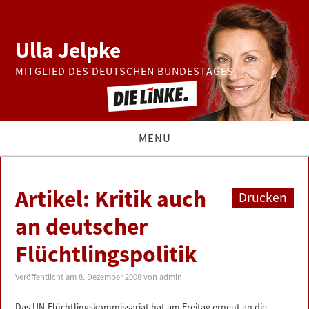
Ulla Jelpke
MITGLIED DES DEUTSCHEN BUNDESTAGES
MENU
THEMEN
Artikel: Kritik auch
Drucken
BUNDESTAG
an deutscher
Flüchtlingspolitik
PRESSE
Veröffentlicht am
8. Dezember 2008
von
admin
ZUR PERSON
Das UN-Flüchtlingskommissariat hat am Freitag erneut an die