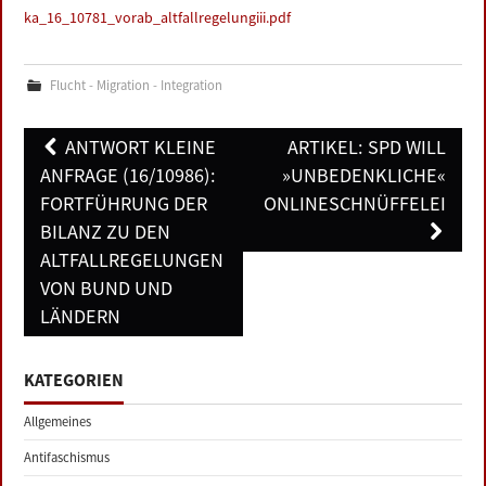
ka_16_10781_vorab_altfallregelungiii.pdf
Flucht - Migration - Integration
Post
ANTWORT KLEINE
ARTIKEL: SPD WILL
navigation
ANFRAGE (16/10986):
»UNBEDENKLICHE«
FORTFÜHRUNG DER
ONLINESCHNÜFFELEI
BILANZ ZU DEN
ALTFALLREGELUNGEN
VON BUND UND
LÄNDERN
KATEGORIEN
Allgemeines
Antifaschismus