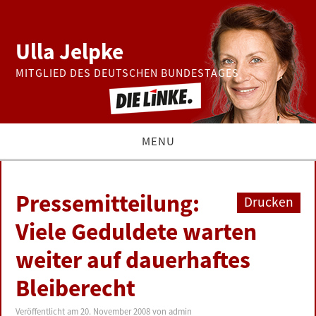
Ulla Jelpke
MITGLIED DES DEUTSCHEN BUNDESTAGES
MENU
THEMEN
Pressemitteilung:
Drucken
BUNDESTAG
Viele Geduldete warten
weiter auf dauerhaftes
PRESSE
Bleiberecht
ZUR PERSON
Veröffentlicht am
20. November 2008
von
admin