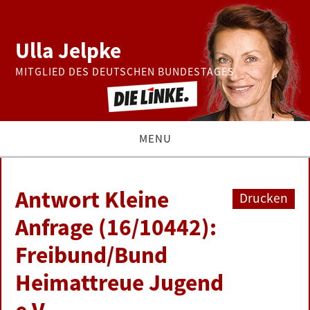
Ulla Jelpke
MITGLIED DES DEUTSCHEN BUNDESTAGES
MENU
THEMEN
Antwort Kleine
Drucken
BUNDESTAG
Anfrage (16/10442):
Freibund/Bund
PRESSE
Heimattreue Jugend
ZUR PERSON