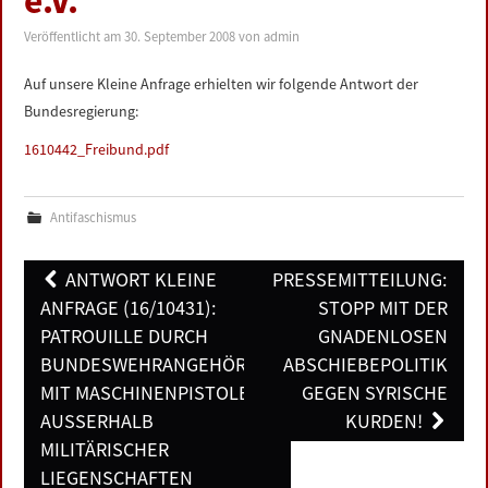
e.V.
LINKS
Veröffentlicht am
30. September 2008
von
admin
DATENSCHUTZERKLÄRUNG
Auf unsere Kleine Anfrage erhielten wir folgende Antwort der
Bundesregierung:
IMPRESSUM
1610442_Freibund.pdf
Antifaschismus
Post
ANTWORT KLEINE
PRESSEMITTEILUNG:
navigation
ANFRAGE (16/10431):
STOPP MIT DER
PATROUILLE DURCH
GNADENLOSEN
BUNDESWEHRANGEHÖRIGE
ABSCHIEBEPOLITIK
MIT MASCHINENPISTOLEN
GEGEN SYRISCHE
AUSSERHALB M
KURDEN!
ILITÄRISCHER L
IEGENSCHAFTEN