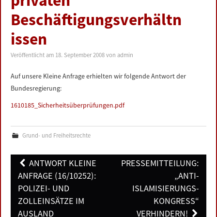
privaten
LINKS
Beschäftigungsverhältn
issen
DATENSCHUTZERKLÄRUNG
Veröffentlicht am
18. September 2008
von
admin
IMPRESSUM
Auf unsere Kleine Anfrage erhielten wir folgende Antwort der
Bundesregierung:
1610185_Sicherheitsüberprüfungen.pdf
Grund- und Freiheitsrechte
Post
ANTWORT KLEINE
PRESSEMITTEILUNG:
navigation
ANFRAGE (16/10252):
„ANTI-
POLIZEI- UND
ISLAMISIERUNGS-
ZOLLEINSÄTZE IM
KONGRESS“
AUSLAND
VERHINDERN!