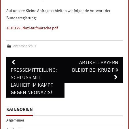
LINKS
Auf unsere Kleine Anfrage erhielten wir folgende Antwort der
Bundesregierung:
DATENSCHUTZERKLÄRUNG
1610129_Nazi-Aufmärsche.pdf
IMPRESSUM
Antifaschismus
Post
ARTIKEL: BAYERN
navigation
PRESSEMITTEILUNG:
BLEIBT BEI KRUZIFIX
SCHLUSS MIT
LAUHEIT IM KAMPF
GEGEN NEONAZIS!
KATEGORIEN
Allgemeines