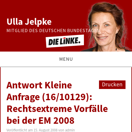
Ulla Jelpke
MITGLIED DES DEUTSCHEN BUNDESTAGES
MENU
THEMEN
Antwort Kleine
Drucken
BUNDESTAG
Anfrage (16/10129):
Rechtsextreme Vorfälle
PRESSE
bei der EM 2008
ZUR PERSON
Veröffentlicht am
15. August 2008
von
admin