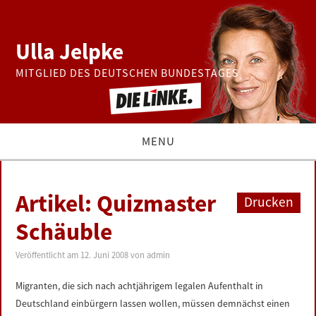
Ulla Jelpke
MITGLIED DES DEUTSCHEN BUNDESTAGES
MENU
THEMEN
Artikel: Quizmaster
Drucken
BUNDESTAG
Schäuble
PRESSE
Veröffentlicht am
12. Juni 2008
von
admin
Migranten, die sich nach achtjährigem legalen Aufenthalt in
ZUR PERSON
Deutschland einbürgern lassen wollen, müssen demnächst einen