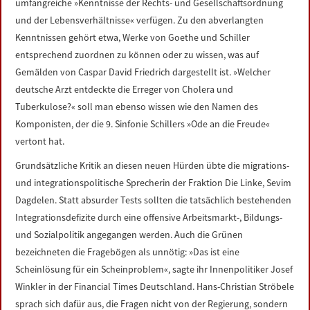
umfangreiche »Kenntnisse der Rechts- und Gesellschaftsordnung
und der Lebensverhältnisse« verfügen. Zu den abverlangten
Kenntnissen gehört etwa, Werke von Goethe und Schiller
entsprechend zuordnen zu können oder zu wissen, was auf
Gemälden von Caspar David Friedrich dargestellt ist. »Welcher
deutsche Arzt entdeckte die Erreger von Cholera und
Tuberkulose?« soll man ebenso wissen wie den Namen des
Komponisten, der die 9. Sinfonie Schillers »Ode an die Freude«
vertont hat.
Grundsätzliche Kritik an diesen neuen Hürden übte die migrations-
und integrationspolitische Sprecherin der Fraktion Die Linke, Sevim
Dagdelen. Statt absurder Tests sollten die tatsächlich bestehenden
Integrationsdefizite durch eine offensive Arbeitsmarkt-, Bildungs-
und Sozialpolitik angegangen werden. Auch die Grünen
bezeichneten die Fragebögen als unnötig: »Das ist eine
Scheinlösung für ein Scheinproblem«, sagte ihr Innenpolitiker Josef
Winkler in der Financial Times Deutschland. Hans-Christian Ströbele
sprach sich dafür aus, die Fragen nicht von der Regierung, sondern