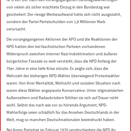
von vielen als sicher erachtete Einzug in den Bundestag war
gescheitert. Der riesige Werbeaufwand hatte sich nicht ausgezahlt,
sondern der Partei Parteischulden von 1,8 Millionen Mark
verursacht.
Die vorangegangenen Aktionen der APO und die Reaktionen der
NPD hatten den bei faschistischen Parteien vorhandenen
Widerspruch zwischen interner Nazi-Indoktrination und äußerer
bürgerlicher Fassade so weit verstärkt, dass die NPD Anfang der
70er Jahre in eine tiefe Krise stürzte. Es zeigte sich, dass die
Mehrzahl der bisherigen NPD-Wähler überwiegend Protestwähler
waren. Von ihrer Mentalität, Weltsicht und sozialen Situation nach
waren diese Wähler angepasste Konservative. Unter stigmatisierten
Außenseitern und Radaubrüdern fühlten sie sich auf Dauer nicht
wohl. Selbst das nach wie vor zu hörende Argument, NPD-
Wahlerfolge seien schädlich für das Ansehen Deutschlands in der
Welt, mag so manchen Deutschnationalen beeindruckt haben.
Bei ihrem Parteitag im Februar 1970 verabschiedete die NPD ihr