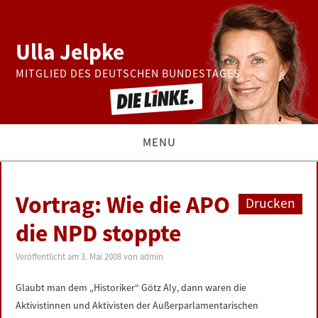
Ulla Jelpke
MITGLIED DES DEUTSCHEN BUNDESTAGES
MENU
THEMEN
Vortrag: Wie die APO
Drucken
BUNDESTAG
die NPD stoppte
PRESSE
Veröffentlicht am
3. Mai 2008
von
admin
Glaubt man dem „Historiker“ Götz Aly, dann waren die
ZUR PERSON
Aktivistinnen und Aktivisten der Außerparlamentarischen