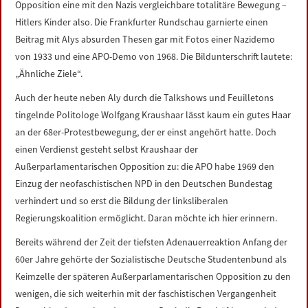
Opposition eine mit den Nazis vergleichbare totalitäre Bewegung –
LINKS
Hitlers Kinder also. Die Frankfurter Rundschau garnierte einen
Beitrag mit Alys absurden Thesen gar mit Fotos einer Nazidemo
DATENSCHUTZERKLÄRUNG
von 1933 und eine APO-Demo von 1968. Die Bildunterschrift lautete:
„Ähnliche Ziele“.
IMPRESSUM
Auch der heute neben Aly durch die Talkshows und Feuilletons
tingelnde Politologe Wolfgang Kraushaar lässt kaum ein gutes Haar
an der 68er-Protestbewegung, der er einst angehört hatte. Doch
einen Verdienst gesteht selbst Kraushaar der
Außerparlamentarischen Opposition zu: die APO habe 1969 den
Einzug der neofaschistischen NPD in den Deutschen Bundestag
verhindert und so erst die Bildung der linksliberalen
Regierungskoalition ermöglicht. Daran möchte ich hier erinnern.
Bereits während der Zeit der tiefsten Adenauerreaktion Anfang der
60er Jahre gehörte der Sozialistische Deutsche Studentenbund als
Keimzelle der späteren Außerparlamentarischen Opposition zu den
wenigen, die sich weiterhin mit der faschistischen Vergangenheit