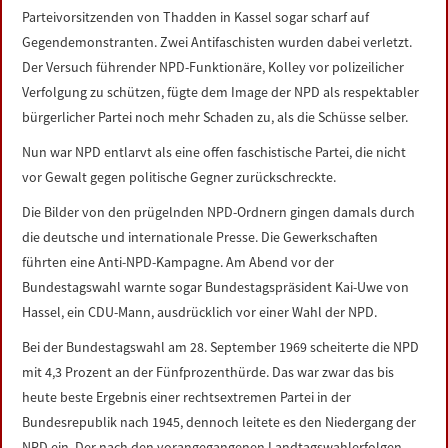
Parteivorsitzenden von Thadden in Kassel sogar scharf auf
Gegendemonstranten. Zwei Antifaschisten wurden dabei verletzt.
Der Versuch führender NPD-Funktionäre, Kolley vor polizeilicher
Verfolgung zu schützen, fügte dem Image der NPD als respektabler
bürgerlicher Partei noch mehr Schaden zu, als die Schüsse selber.
Nun war NPD entlarvt als eine offen faschistische Partei, die nicht
vor Gewalt gegen politische Gegner zurückschreckte.
Die Bilder von den prügelnden NPD-Ordnern gingen damals durch
die deutsche und internationale Presse. Die Gewerkschaften
führten eine Anti-NPD-Kampagne. Am Abend vor der
Bundestagswahl warnte sogar Bundestagspräsident Kai-Uwe von
Hassel, ein CDU-Mann, ausdrücklich vor einer Wahl der NPD.
Bei der Bundestagswahl am 28. September 1969 scheiterte die NPD
mit 4,3 Prozent an der Fünfprozenthürde. Das war zwar das bis
heute beste Ergebnis einer rechtsextremen Partei in der
Bundesrepublik nach 1945, dennoch leitete es den Niedergang der
NPD ein. Der nach den vorangegangenen Landtagswahlerfolgen