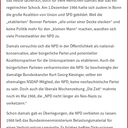
das heute lächerlich, doch für viele Menschen damals war das ein
regelrechter Schock. Am 1.Dezember 1966 hatte sich zudem in Bonn
die große Koalition von Union und SPD gebildet. Weil die
„etablierten“ Bonner Parteien „alle unter einer Decke stecken“ und
keine Politik mehr für den „kleinen Mann“ machen, wandten sich
viele Protestwähler der NPD zu.
Damals versuchte sich die NPD in der Öffentlichkeit als national-
konservative, aber bürgerliche Partei und potentieller
Koalitionspartner für die Unionsparteien zu etablieren. Auch die
bürgerlichen Parteien verharmlosten die NPD. So bescheinigte der
damalige Bundeskanzler Kurt Georg Kiesinger, selber ein
ehemaliges NSDAP-Mitglied, der NPD, keine neofaschistische Partei
zu sein. Doch auch die liberale Wochenzeitung „Die Zeit“ mahnte
noch im Mai 1968, die „NPD nicht länger als Neo-Nazis zu
verketzern.“
Schon damals gab es Überlegungen, die NPD verbieten zu lassen.
1968 ließ das Bundesinnenministerium Belastungsmaterial für
einen Verbotsantrag sammelte. Es folgten heftige Diskussionen