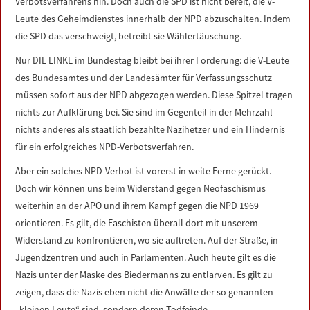
Verbotsverfahrens hin. Doch auch die SPD ist nicht bereit, die V-
Leute des Geheimdienstes innerhalb der NPD abzuschalten. Indem
die SPD das verschweigt, betreibt sie Wählertäuschung.
Nur DIE LINKE im Bundestag bleibt bei ihrer Forderung: die V-Leute
des Bundesamtes und der Landesämter für Verfassungsschutz
müssen sofort aus der NPD abgezogen werden. Diese Spitzel tragen
nichts zur Aufklärung bei. Sie sind im Gegenteil in der Mehrzahl
nichts anderes als staatlich bezahlte Nazihetzer und ein Hindernis
für ein erfolgreiches NPD-Verbotsverfahren.
Aber ein solches NPD-Verbot ist vorerst in weite Ferne gerückt.
Doch wir können uns beim Widerstand gegen Neofaschismus
weiterhin an der APO und ihrem Kampf gegen die NPD 1969
orientieren. Es gilt, die Faschisten überall dort mit unserem
Widerstand zu konfrontieren, wo sie auftreten. Auf der Straße, in
Jugendzentren und auch in Parlamenten. Auch heute gilt es die
Nazis unter der Maske des Biedermanns zu entlarven. Es gilt zu
zeigen, dass die Nazis eben nicht die Anwälte der so genannten
„kleinen Leute“ sind, sondern deren Todfeinde.