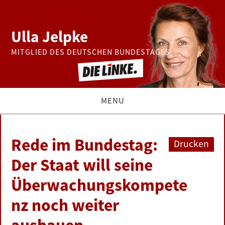
Ulla Jelpke
MITGLIED DES DEUTSCHEN BUNDESTAGES
MENU
THEMEN
Rede im Bundestag:
Drucken
BUNDESTAG
Der Staat will seine
Überwachungskompete
PRESSE
nz noch weiter
ZUR PERSON