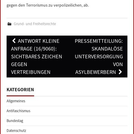
gegen den Terrorismus zu verpolizeilichen, ab.
Grund- und Freiheitsrechte
Post
ANTWORT KLEINE
PRESSEMITTEILUNG:
navigation
ANFRAGE (16/9060):
SKANDALÖSE
SICHTBARES ZEICHEN
UNTERVERSORGUNG
GEGEN
VON
VERTREIBUNGEN
ASYLBEWERBERN
KATEGORIEN
Allgemeines
Antifaschismus
Bundestag
Datenschutz