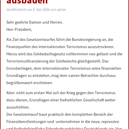
ausbauen
LINKS
Veröffentlicht am
8. Mai 2008
von
admin
DATENSCHUTZERKLÄRUNG
Sehr geehrte Damen und Herren,
Herr Präsident,
IMPRESSUM
Als Ziel des Gesetzentwurfes führt die Bundesregierung an, die
Finanzquellen des internationalen Terrorismus auszutrocknen.
Hierzu wird das Geldwäschegesetz vollkommen neu gefasst und die
Terrorismusfinanzierung der Geldwäsche gleichgestellt. Das
Grundanliegen, dem internationalen Terrorismus seine finanziellen
Grundlagen zu entziehen, mag dem naiven Betrachter durchaus
begrüßenswert erscheinen.
Aber: nicht zum ersten Mal soll der Krieg gegen den Terrorismus
dazu dienen, Grundlagen einer freiheitlichen Gesellschaft weiter
auszuhöhlen.
Der Gesetzentwurf baut praktisch den kompletten Bereich der
Finanzdienstleistungen und -unternehmen in die neue, repressive
und freiheitsfeindliche Sicherheitsarchitektur Deutschlands ein. Von