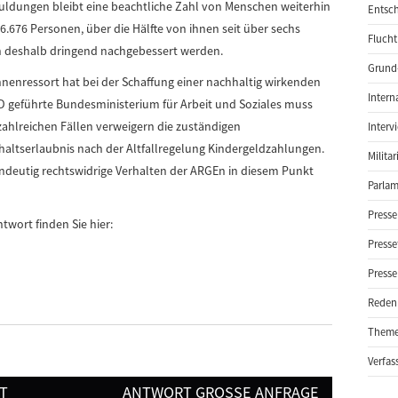
ldungen bleibt eine beachtliche Zahl von Menschen weiterhin
Entsch
.676 Personen, über die Hälfte von ihnen seit über sechs
Flucht
n deshalb dringend nachgebessert werden.
Grund-
nnenressort hat bei der Schaffung einer nachhaltig wirkenden
Intern
PD geführte Bundesministerium für Arbeit und Soziales muss
 zahlreichen Fällen verweigern die zuständigen
Interv
haltserlaubnis nach der Altfallregelung Kindergeldzahlungen.
Milita
indeutig rechtswidrige Verhalten der ARGEn in diesem Punkt
Parlam
Presse
twort finden Sie hier:
Presse
Presse
Reden
Them
Verfas
T
ANTWORT GROSSE ANFRAGE (