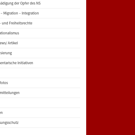
ädigung der Opfer des NS
 – Migration – Integration
 und Freiheitsrechte
ationalismus
iews/ Artikel
risierung
entarische Initiativen
fotos
mitteilungen
en
sungsschutz