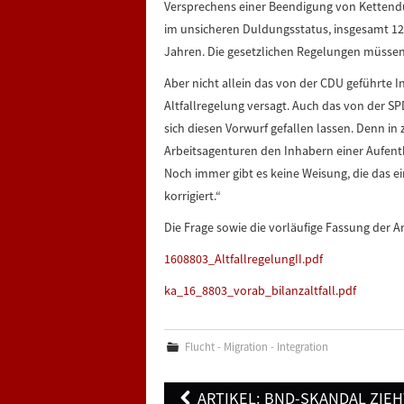
Versprechens einer Beendigung von Kettendu
im unsicheren Duldungsstatus, insgesamt 126
Jahren. Die gesetzlichen Regelungen müsse
Aber nicht allein das von der CDU geführte I
Altfallregelung versagt. Auch das von der S
sich diesen Vorwurf gefallen lassen. Denn in
Arbeitsagenturen den Inhabern einer Aufent
Noch immer gibt es keine Weisung, die das e
korrigiert.“
Die Frage sowie die vorläufige Fassung der An
1608803_AltfallregelungII.pdf
ka_16_8803_vorab_bilanzaltfall.pdf
Flucht - Migration - Integration
Post
ARTIKEL: BND-SKANDAL ZIEH