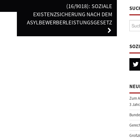
16/9018): SOZIALE E
SUC
XISTENZSICHERUNG NACH DEM A
SYLBEWERBERLEISTUNGSGESETZ
Suche
SOZ
NEU
Zum A
3 Jahr
Bundes
Gerech
Großzü