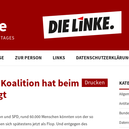
e
STAGES
SE
ZUR PERSON
LINKS
DATENSCHUTZERKLÄRUN
 Koalition hat beim
Drucken
KAT
gt
Allgem
Antifa
Bunde
n und SPD, rund 60.000 Menschen könnten von der so
Daten
sen sich spätestens jetzt als Flop. Und entgegen des