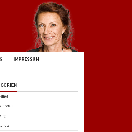
G
IMPRESSUM
EGORIEN
eines
schismus
stag
schutz