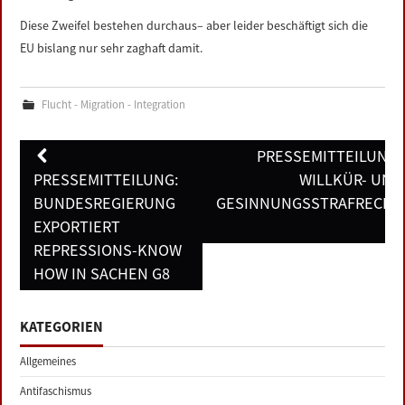
Diese Zweifel bestehen durchaus– aber leider beschäftigt sich die
EU bislang nur sehr zaghaft damit.
Flucht - Migration - Integration
Post
PRESSEMITTEILUNG:
navigation
PRESSEMITTEILUNG:
WILLKÜR- UND
BUNDESREGIERUNG
GESINNUNGSSTRAFRECHT
EXPORTIERT
REPRESSIONS-KNOW
HOW IN SACHEN G8
KATEGORIEN
Allgemeines
Antifaschismus