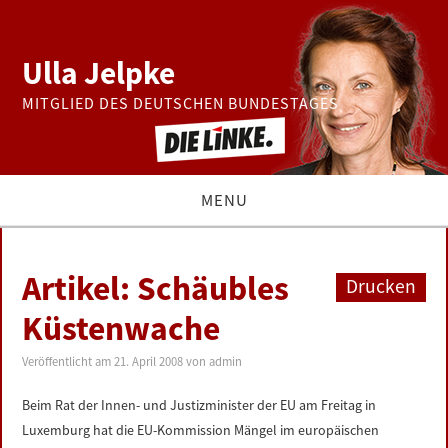
Ulla Jelpke
MITGLIED DES DEUTSCHEN BUNDESTAGES
MENU
THEMEN
Artikel: Schäubles
Drucken
BUNDESTAG
Küstenwache
PRESSE
Veröffentlicht am
21. April 2008
von
admin
Beim Rat der Innen- und Justizminister der EU am Freitag in
ZUR PERSON
Luxemburg hat die EU-Kommission Mängel im europäischen