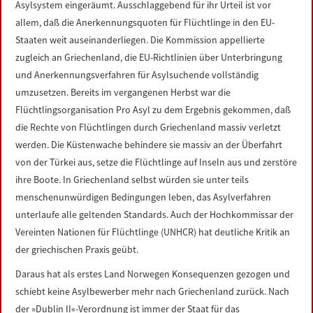
Asylsystem eingeräumt. Ausschlaggebend für ihr Urteil ist vor
LINKS
allem, daß die Anerkennungsquoten für Flüchtlinge in den EU-
Staaten weit auseinanderliegen. Die Kommission appellierte
DATENSCHUTZERKLÄRUNG
zugleich an Griechenland, die EU-Richtlinien über Unterbringung
und Anerkennungsverfahren für Asylsuchende vollständig
IMPRESSUM
umzusetzen. Bereits im vergangenen Herbst war die
Flüchtlingsorganisation Pro Asyl zu dem Ergebnis gekommen, daß
die Rechte von Flüchtlingen durch Griechenland massiv verletzt
werden. Die Küstenwache behindere sie massiv an der Überfahrt
von der Türkei aus, setze die Flüchtlinge auf Inseln aus und zerstöre
ihre Boote. In Griechenland selbst würden sie unter teils
menschenunwürdigen Bedingungen leben, das Asylverfahren
unterlaufe alle geltenden Standards. Auch der Hochkommissar der
Vereinten Nationen für Flüchtlinge (UNHCR) hat deutliche Kritik an
der griechischen Praxis geübt.
Daraus hat als erstes Land Norwegen Konsequenzen gezogen und
schiebt keine Asylbewerber mehr nach Griechenland zurück. Nach
der »Dublin II«-Verordnung ist immer der Staat für das