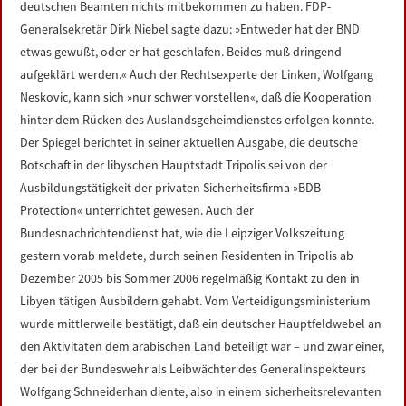
deutschen Beamten nichts mitbekommen zu haben. FDP-
LINKS
Generalsekretär Dirk Niebel sagte dazu: »Entweder hat der BND
etwas gewußt, oder er hat geschlafen. Beides muß dringend
DATENSCHUTZERKLÄRUNG
aufgeklärt werden.« Auch der Rechtsexperte der Linken, Wolfgang
Neskovic, kann sich »nur schwer vorstellen«, daß die Kooperation
IMPRESSUM
hinter dem Rücken des Auslandsgeheimdienstes erfolgen konnte.
Der Spiegel berichtet in seiner aktuellen Ausgabe, die deutsche
Botschaft in der libyschen Hauptstadt Tripolis sei von der
Ausbildungstätigkeit der privaten Sicherheitsfirma »BDB
Protection« unterrichtet gewesen. Auch der
Bundesnachrichtendienst hat, wie die Leipziger Volkszeitung
gestern vorab meldete, durch seinen Residenten in Tripolis ab
Dezember 2005 bis Sommer 2006 regelmäßig Kontakt zu den in
Libyen tätigen Ausbildern gehabt. Vom Verteidigungsministerium
wurde mittlerweile bestätigt, daß ein deutscher Hauptfeldwebel an
den Aktivitäten dem arabischen Land beteiligt war – und zwar einer,
der bei der Bundeswehr als Leibwächter des Generalinspekteurs
Wolfgang Schneiderhan diente, also in einem sicherheitsrelevanten