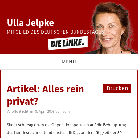
Ulla Jelpke
MITGLIED DES DEUTSCHEN BUNDESTAGES
MENU
THEMEN
Artikel: Alles rein
Drucken
BUNDESTAG
privat?
PRESSE
Veröffentlicht am
8. April 2008
von
admin
Skeptisch reagierten die Oppositionsparteien auf die Behauptung
ZUR PERSON
des Bundesnachrichtendienstes (BND), von der Tätigkeit der 30