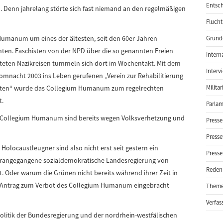
Entsch
n. Denn jahrelang störte sich fast niemand an den regelmäßigen
Flucht
 Humanum um eines der ältesten, seit den 60er Jahren
Grund-
en. Faschisten von der NPD über die so genannten Freien
Intern
hteten Nazikreisen tummeln sich dort im Wochentakt. Mit dem
Interv
mnacht 2003 ins Leben gerufenen „Verein zur Rehabilitierung
lgten“ wurde das Collegium Humanum zum regelrechten
Milita
t.
Parlam
es Collegium Humanum sind bereits wegen Volksverhetzung und
Presse
Presse
locaustleugner sind also nicht erst seit gestern ein
Presse
vorangegangene sozialdemokratische Landesregierung von
Reden
t. Oder warum die Grünen nicht bereits während ihrer Zeit in
 Antrag zum Verbot des Collegium Humanum eingebracht
Them
Verfas
politik der Bundesregierung und der nordrhein-westfälischen