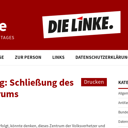
e
STAGES
SE
ZUR PERSON
LINKS
DATENSCHUTZERKLÄRUN
g: Schließung des
Drucken
KAT
rums
Allgem
Antifa
Bunde
Daten
olgt, könnte denken, dieses Zentrum der Volksverhetzer und