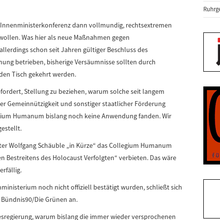
Ruhrge
 Innenministerkonferenz dann vollmundig, rechtsextremen
 wollen. Was hier als neue Maßnahmen gegen
lerdings schon seit Jahren gültiger Beschluss des
hung betrieben, bisherige Versäumnisse sollten durch
den Tisch gekehrt werden.
fordert, Stellung zu beziehen, warum solche seit langem
er Gemeinnützigkeit und sonstiger staatlicher Förderung
egium Humanum bislang noch keine Anwendung fanden. Wir
estellt.
ster Wolfgang Schäuble „in Kürze“ das Collegium Humanum
en Bestreitens des Holocaust Verfolgten“ verbieten. Das wäre
rfällig.
nisterium noch nicht offiziell bestätigt wurden, schließt sich
 Bündnis90/Die Grünen an.
esregierung, warum bislang die immer wieder versprochenen