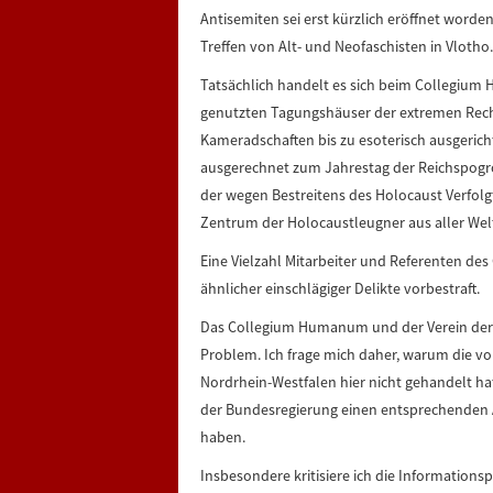
Antisemiten sei erst kürzlich eröffnet worde
Treffen von Alt- und Neofaschisten in Vlotho.
Tatsächlich handelt es sich beim Collegium
genutzten Tagungshäuser der extremen Recht
Kameradschaften bis zu esoterisch ausgeric
ausgerechnet zum Jahrestag der Reichspogro
der wegen Bestreitens des Holocaust Verfo
Zentrum der Holocaustleugner aus aller Wel
Eine Vielzahl Mitarbeiter und Referenten d
ähnlicher einschlägiger Delikte vorbestraft.
Das Collegium Humanum und der Verein der Ho
Problem. Ich frage mich daher, warum die 
Nordrhein-Westfalen hier nicht gehandelt ha
der Bundesregierung einen entsprechenden
haben.
Insbesondere kritisiere ich die Informations