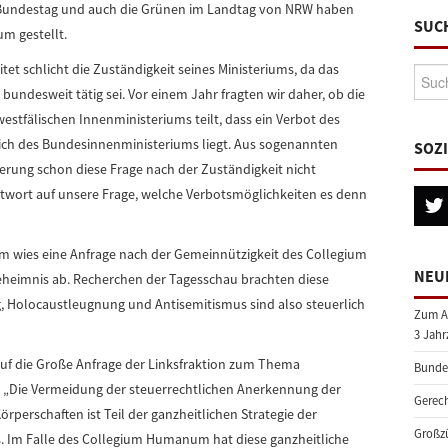
m Bundestag und auch die Grünen im Landtag von NRW haben
SUC
m gestellt.
et schlicht die Zuständigkeit seines Ministeriums, da das
Suche
ndesweit tätig sei. Vor einem Jahr fragten wir daher, ob die
estfälischen Innenministeriums teilt, dass ein Verbot des
ch des Bundesinnenministeriums liegt. Aus sogenannten
SOZ
erung schon diese Frage nach der Zuständigkeit nicht
ntwort auf unsere Frage, welche Verbotsmöglichkeiten es denn
um wies eine Anfrage nach der Gemeinnützigkeit des Collegium
NEU
eimnis ab. Recherchen der Tagesschau brachten diese
g, Holocaustleugnung und Antisemitismus sind also steuerlich
Zum A
3 Jahr
auf die Große Anfrage der Linksfraktion zum Thema
Bundes
: „Die Vermeidung der steuerrechtlichen Anerkennung der
Gerech
perschaften ist Teil der ganzheitlichen Strategie der
Großzü
 Im Falle des Collegium Humanum hat diese ganzheitliche