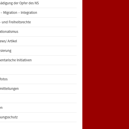
ädigung der Opfer des NS
 – Migration – Integration
 und Freiheitsrechte
ationalismus
iews/ Artikel
risierung
entarische Initiativen
fotos
mitteilungen
en
sungsschutz