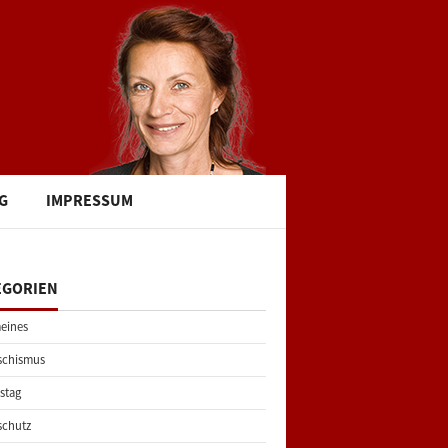
G
IMPRESSUM
EGORIEN
eines
schismus
stag
schutz