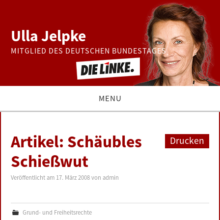
Ulla Jelpke
MITGLIED DES DEUTSCHEN BUNDESTAGES
MENU
THEMEN
Artikel: Schäubles
Drucken
BUNDESTAG
Schießwut
PRESSE
Veröffentlicht am
17. März 2008
von
admin
ZUR PERSON
Grund- und Freiheitsrechte