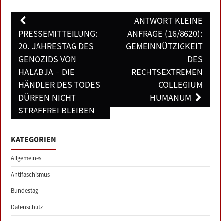
LINKS
Post
ANTWORT KLEINE
navigation
PRESSEMITTEILUNG:
ANFRAGE (16/8620):
DATENSCHUTZERKLÄRUNG
20. JAHRESTAG DES
GEMEINNÜTZIGKEIT
GENOZIDS VON
DES
IMPRESSUM
HALABJA – DIE
RECHTSEXTREMEN
HÄNDLER DES TODES
COLLEGIUM
DÜRFEN NICHT
HUMANUM
STRAFFREI BLEIBEN
KATEGORIEN
Allgemeines
Antifaschismus
Bundestag
Datenschutz