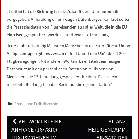
LINKS
„Frattini hat die Richtung für die Zukunft der EU-Innenpolitik
vorgegeben: Anhäufung eines riesigen Datenberges. Konkret sollen
DATENSCHUTZERKLÄRUNG
die Passagierdaten von Flugreisenden aus aller Welt, die in die EU
einreisen, gespeichert werden – und zwar 13 Jahre lang.
IMPRESSUM
Jedes Jahr reisen -zig Millionen Menschen in die Europäische Union.
An Spitzentagen gibt es zwischen der EU und den USA über 1.200
Flugbewegungen. Mit anderen Worten: Es entsteht ein riesiger
Datenwust mit den persönlichen Daten von Millionen von
Menschen, die 13 Jahre lang gespeichert bleiben. Dies ist ein
massenhafter Eingriff in das Recht auf die eigenen Daten.“
Grund- und Freiheitsrechte
Post
ANTWORT KLEINE
BILANZ:
navigation
ANFRAGE (16/7810):
HEILIGENDAMM-
LUXUSWOHNEN IM
EINSATZ DER