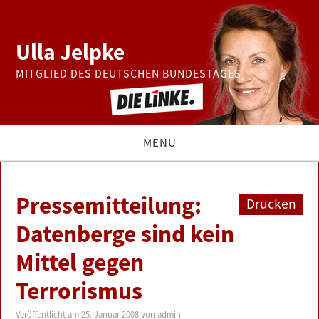
Ulla Jelpke
MITGLIED DES DEUTSCHEN BUNDESTAGES
MENU
THEMEN
Pressemitteilung:
Drucken
BUNDESTAG
Datenberge sind kein
Mittel gegen
PRESSE
Terrorismus
ZUR PERSON
Veröffentlicht am
25. Januar 2008
von
admin