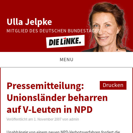
Ulla Jelpke
MITGLIED DES DEUTSCHEN BUNDESTAGES
MENU
THEMEN
Pressemitteilung:
Drucken
BUNDESTAG
Unionsländer beharren
auf V-Leuten in NPD
PRESSE
Veröffentlicht am
1. November 2007
von
admin
ZUR PERSON
Unabhängig von einem neuen NPD-Verbotsverfahren fordert die