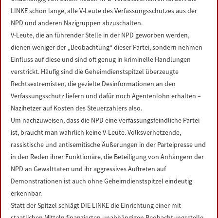
LINKS
LINKE schon lange, alle V-Leute des Verfassungsschutzes aus der
NPD und anderen Nazigruppen abzuschalten.
DATENSCHUTZERKLÄRUNG
V-Leute, die an führender Stelle in der NPD geworben werden,
dienen weniger der „Beobachtung“ dieser Partei, sondern nehmen
Einfluss auf diese und sind oft genug in kriminelle Handlungen
IMPRESSUM
verstrickt. Häufig sind die Geheimdienstspitzel überzeugte
Rechtsextremisten, die gezielte Desinformationen an den
Verfassungsschutz liefern und dafür noch Agentenlohn erhalten –
Nazihetzer auf Kosten des Steuerzahlers also.
Um nachzuweisen, dass die NPD eine verfassungsfeindliche Partei
ist, braucht man wahrlich keine V-Leute. Volksverhetzende,
rassistische und antisemitische Äußerungen in der Parteipresse und
in den Reden ihrer Funktionäre, die Beteiligung von Anhängern der
NPD an Gewalttaten und ihr aggressives Auftreten auf
Demonstrationen ist auch ohne Geheimdienstspitzel eindeutig
erkennbar.
Statt der Spitzel schlägt DIE LINKE die Einrichtung einer mit
staatlichen Mitteln finanzierten unabhängigen Beobachtungsstelle