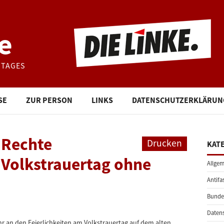
e
STAGES
SE
ZUR PERSON
LINKS
DATENSCHUTZERKLÄRUN
 Rechte
Drucken
KAT
 Volkstrauertag ohne
Allgem
Antifa
Bunde
Daten
 an den Feierlichkeiten am Volkstrauertag auf dem alten