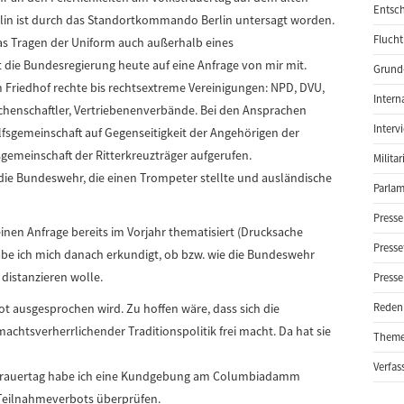
Entsch
in ist durch das Standortkommando Berlin untersagt worden.
Flucht
as Tragen der Uniform auch außerhalb eines
t die Bundesregierung heute auf eine Anfrage von mir mit.
Grund-
 Friedhof rechte bis rechtsextreme Vereinigungen: NPD, DVU,
Intern
henschaftler, Vertriebenenverbände. Bei den Ansprachen
Interv
fsgemeinschaft auf Gegenseitigkeit der Angehörigen der
gemeinschaft der Ritterkreuzträger aufgerufen.
Milita
 die Bundeswehr, die einen Trompeter stellte und ausländische
Parlam
Presse
leinen Anfrage bereits im Vorjahr thematisiert (Drucksache
Presse
habe ich mich danach erkundigt, ob bzw. wie die Bundeswehr
 distanzieren wolle.
Presse
ot ausgesprochen wird. Zu hoffen wäre, dass sich die
Reden
chtsverherrlichender Traditionspolitik frei macht. Da hat sie
Them
Verfas
kstrauertag habe ich eine Kundgebung am Columbiadamm
 Teilnahmeverbots überprüfen.