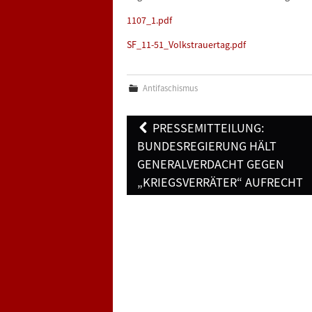
1107_1.pdf
SF_11-51_Volkstrauertag.pdf
Antifaschismus
Post
PRESSEMITTEILUNG:
navigation
BUNDESREGIERUNG HÄLT
GENERALVERDACHT GEGEN
„KRIEGSVERRÄTER“ AUFRECHT