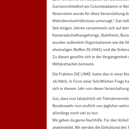
Garnisonsfriedhof am Columbiadamm in Berl
Reservisten wurde für diese Veranstaltung d
Wehrdienstverhältnisses untersagt.“ Das teil
Seit einigen Jahren versammeln sich auf dem
Kameradschaftsangehörige, Stahlhelm, Bursc
wurden außerdem Organisationen wie die Hil
ehemaligen Waffen-SS (HIAG) und die Ordens
Zu diesen gesellte sich in der Vergangenheit
Militärattachés betreute.
Die Fraktion DIE LINKE. hatte dies in einer K
16/3963). In Form einer Schriftlichen Frage 
sich in diesem Jahr von dieser Veranstaltung
Gut, dass nun tatsächlich ein Teilnahmeverb
Bundeswehr nun endlich von jeglicher wehrma
allerdings noch viel zu tun.
Wir geben da gerne Nachhilfe. Für den Vol
angemeldet. Wir werden die Einhaltung des