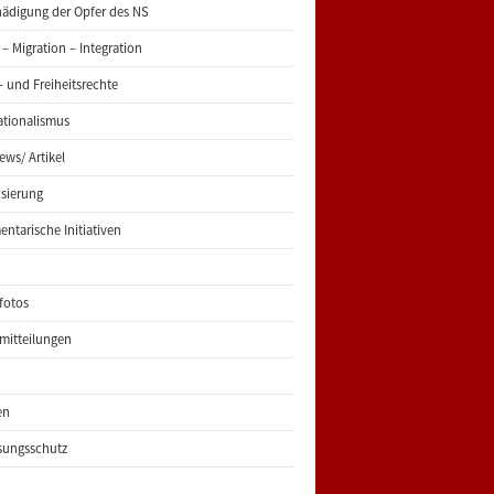
ädigung der Opfer des NS
 – Migration – Integration
 und Freiheitsrechte
ationalismus
iews/ Artikel
risierung
entarische Initiativen
fotos
mitteilungen
en
sungsschutz