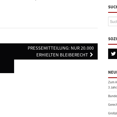
SUC
Suche
SOZ
PRESSEMITTEILUNG: NUR 20.000
ERHIELTEN BLEIBERECHT
NEU
Zum A
3 Jahr
Bundes
Gerech
Großzü