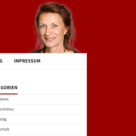
G
IMPRESSUM
EGORIEN
eines
schismus
stag
schutz