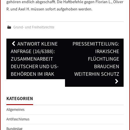
gehören endlich abgeschafft. Die Haftbefehle gegen Florian L., Oliver
R. und Axel H. müssen sofort aufgehoben werden.
Grund- und Freiheitsrechte
Post
ANTWORT KLEINE
PRESSEMITTEILUNG:
navigation
ANFRAGE (16/6388):
IRAKISCHE
ZUSAMMENARBEIT
FLÜCHTLINGE
DEUTSCHER UND US-
BRAUCHEN
BEHÖRDEN IM IRAK
WEITERHIN SCHUTZ
KATEGORIEN
Allgemeines
Antifaschismus
Bundestag