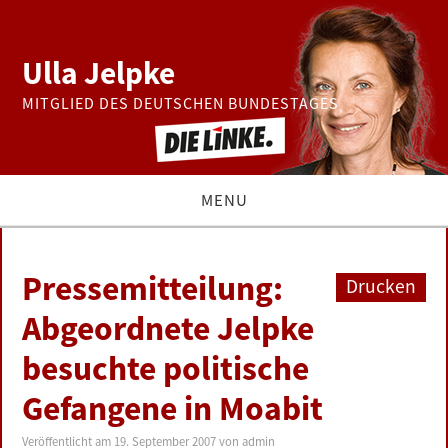
Ulla Jelpke
MITGLIED DES DEUTSCHEN BUNDESTAGES
MENU
THEMEN
Pressemitteilung:
Drucken
BUNDESTAG
Abgeordnete Jelpke
besuchte politische
PRESSE
Gefangene in Moabit
ZUR PERSON
Veröffentlicht am
19. September 2007
von
admin