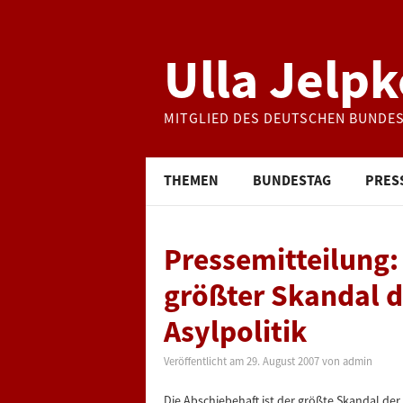
Ulla Jelpk
MITGLIED DES DEUTSCHEN BUNDE
THEMEN
BUNDESTAG
PRES
Pressemitteilung:
größter Skandal 
Asylpolitik
Veröffentlicht am
29. August 2007
von
admin
Die Abschiebehaft ist der größte Skandal der