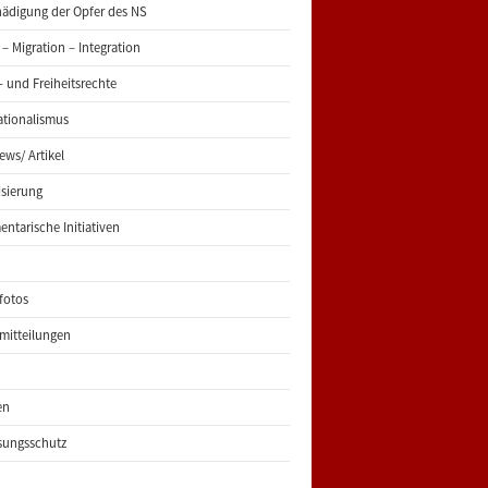
ädigung der Opfer des NS
 – Migration – Integration
 und Freiheitsrechte
ationalismus
iews/ Artikel
risierung
entarische Initiativen
fotos
mitteilungen
en
sungsschutz