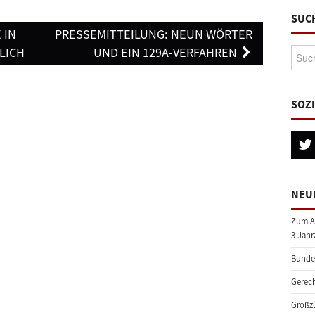
SUC
 IN
PRESSEMITTEILUNG: NEUN WÖRTER
LICH
UND EIN 129A-VERFAHREN
Suche
SOZ
NEU
Zum A
3 Jahr
Bundes
Gerech
Großzü