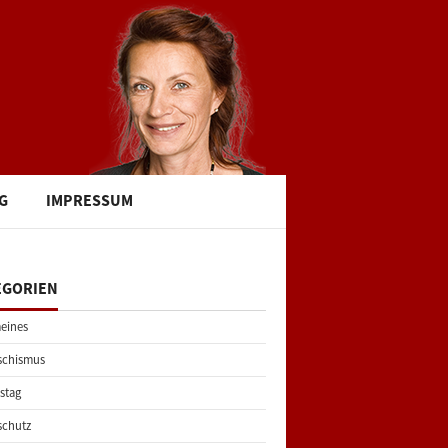
G
IMPRESSUM
EGORIEN
eines
schismus
stag
schutz