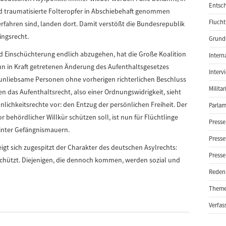
Entsch
d traumatisierte Folteropfer in Abschiebehaft genommen
Flucht
rfahren sind, landen dort. Damit verstößt die Bundesrepublik
ingsrecht.
Grund-
nd Einschüchterung endlich abzugehen, hat die Große Koalition
Intern
nun in Kraft getretenen Änderung des Aufenthaltsgesetzes
Interv
unliebsame Personen ohne vorherigen richterlichen Beschluss
Milita
n das Aufenthaltsrecht, also einer Ordnungswidrigkeit, sieht
önlichkeitsrechte vor: den Entzug der persönlichen Freiheit. Der
Parlam
or behördlicher Willkür schützen soll, ist nun für Flüchtlinge
Presse
hinter Gefängnismauern.
Presse
igt sich zugespitzt der Charakter des deutschen Asylrechts:
Presse
chützt. Diejenigen, die dennoch kommen, werden sozial und
Reden
Them
Verfas