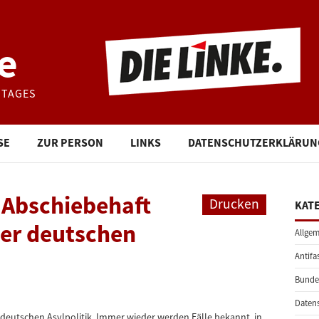
e
STAGES
SE
ZUR PERSON
LINKS
DATENSCHUTZERKLÄRUN
 Abschiebehaft
Drucken
KAT
der deutschen
Allgem
Antifa
Bunde
Daten
 deutschen Asylpolitik. Immer wieder werden Fälle bekannt, in