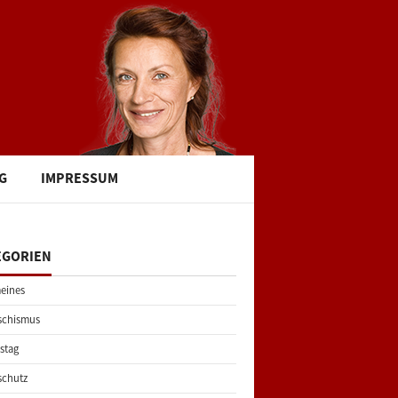
G
IMPRESSUM
EGORIEN
eines
schismus
stag
schutz