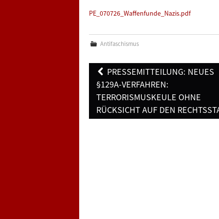
PE_070726_Waffenfunde_Nazis.pdf
Antifaschismus
Post
PRESSEMITTEILUNG: NEUES
navigation
§129A-VERFAHREN:
TERRORISMUSKEULE OHNE
RÜCKSICHT AUF DEN RECHTSST