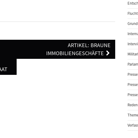
Entsch
Flucht
Grund-
Intern
ARTIKEL: BRAUNE
Interv
IMMOBILIENGESCHÄFTE
Milita
Parlam
AAT
Presse
Presse
Presse
Reden
Them
Verfas