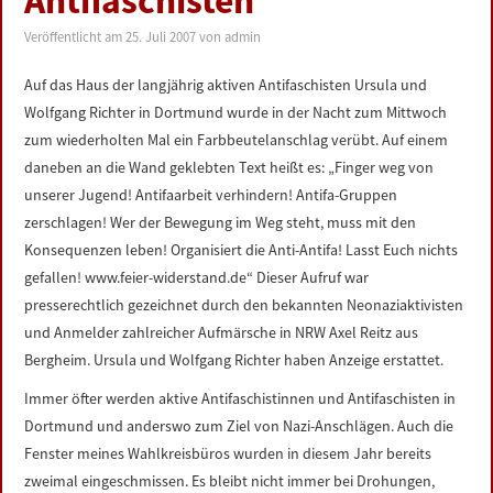
Antifaschisten
LINKS
Veröffentlicht am
25. Juli 2007
von
admin
DATENSCHUTZERKLÄRUNG
Auf das Haus der langjährig aktiven Antifaschisten Ursula und
Wolfgang Richter in Dortmund wurde in der Nacht zum Mittwoch
IMPRESSUM
zum wiederholten Mal ein Farbbeutelanschlag verübt. Auf einem
daneben an die Wand geklebten Text heißt es: „Finger weg von
unserer Jugend! Antifaarbeit verhindern! Antifa-Gruppen
zerschlagen! Wer der Bewegung im Weg steht, muss mit den
Konsequenzen leben! Organisiert die Anti-Antifa! Lasst Euch nichts
gefallen! www.feier-widerstand.de“ Dieser Aufruf war
presserechtlich gezeichnet durch den bekannten Neonaziaktivisten
und Anmelder zahlreicher Aufmärsche in NRW Axel Reitz aus
Bergheim. Ursula und Wolfgang Richter haben Anzeige erstattet.
Immer öfter werden aktive Antifaschistinnen und Antifaschisten in
Dortmund und anderswo zum Ziel von Nazi-Anschlägen. Auch die
Fenster meines Wahlkreisbüros wurden in diesem Jahr bereits
zweimal eingeschmissen. Es bleibt nicht immer bei Drohungen,