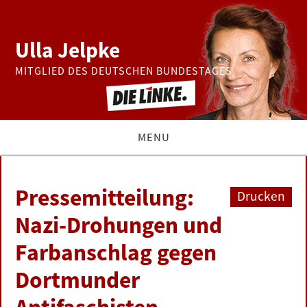
Ulla Jelpke
MITGLIED DES DEUTSCHEN BUNDESTAGES
MENU
THEMEN
Pressemitteilung:
Drucken
BUNDESTAG
Nazi-Drohungen und
Farbanschlag gegen
PRESSE
Dortmunder
ZUR PERSON