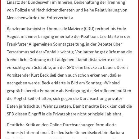
Einsatz der Bundeswehr im Inneren, Beibehaltung der Trennung
LINKS
von Polizei und Nachrichtendiensten und keine Relativierung von
Menschenwürde und Folterverbot.«
DATENSCHUTZERKLÄRUNG
Kanzleramtsminister Thomas de Maiziere (CDU) rechnet bis Ende
August mit einer Einigung innerhalb der Koalition. Er erklärte in der
IMPRESSUM
Frankfurter Allgemeinen Sonntagszeitung, in der Debatte über
Terrorismus sei der »Tonfall« wichtig. Vor lauter Angst dürfe man die
freiheitliche Ordnung nicht aufgeben. Damit distanzierte er sich
vorsichtig von Schäuble, um der SPD eine Brücke zu bauen. Deren
Vorsitzender Kurt Beck ließ denn auch schon erkennen, daß er
nachgeben werde. Beck erklärte in Bild am Sonntag: »Wir sind
gesprächsbereit.« Er nannte als Bedingung, die Betroffenen müßten
die Möglichkeit erhalten, sich gegen die Durchsuchung privater
Daten juristisch zur Wehr zu setzen. Damit machte Beck klar, daß die
SPD diesen Eingriff in die Privatsphäre nicht prinzipiell ablehnt.
Deutliche Kritik an den Online-Durchsuchungen formulierte
Amnesty International. Die deutsche Generalsekretärin Barbara