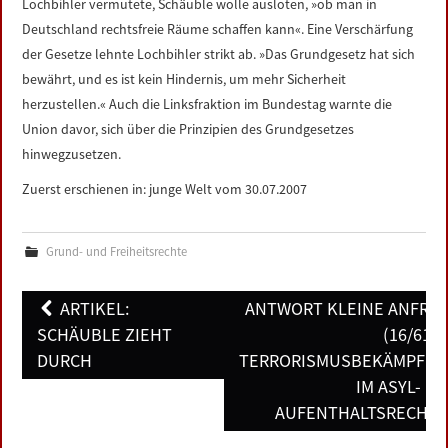
Lochbihler vermutete, Schäuble wolle ausloten, »ob man in
Deutschland rechtsfreie Räume schaffen kann«. Eine Verschärfung
der Gesetze lehnte Lochbihler strikt ab. »Das Grundgesetz hat sich
bewährt, und es ist kein Hindernis, um mehr Sicherheit
herzustellen.« Auch die Linksfraktion im Bundestag warnte die
Union davor, sich über die Prinzipien des Grundgesetzes
hinwegzusetzen.
Zuerst erschienen in: junge Welt vom 30.07.2007
Grund- und Freiheitsrechte
Post
ARTIKEL:
ANTWORT KLEINE ANFRA
navigation
SCHÄUBLE ZIEHT
(16/6189
DURCH
TERRORISMUSBEKÄMPFU
IM ASYL- U
AUFENTHALTSRECHT