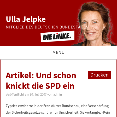
Ulla Jelpke
MITGLIED DES DEUTSCHEN BUNDESTAGES
MENU
THEMEN
Artikel: Und schon
Drucken
BUNDESTAG
knickt die SPD ein
PRESSE
Veröffentlicht am
30. Juli 2007
von
admin
Zypries erwiderte in der Frankfurter Rundschau, eine Verschärfung
ZUR PERSON
der Sicherheitsgesetze schüre nur Unsicherheit. Sie verlangte: »Kein