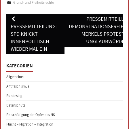
Grund- und Freiheitsrechte
Post
PRESSEMITTEILUN
navigation
PRESSEMITTEILUNG:
DEMONSTRATIONSFREIHEI
SPD KNICKT
MERKELS PROTEST I
INNENPOLITISCH
UNGLAUBWÜRDIG
WIEDER MAL EIN
KATEGORIEN
Allgemeines
Antifaschismus
Bundestag
Datenschutz
Entschädigung der Opfer des NS
Flucht – Migration – Integration