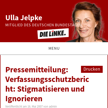
Ulla Jelpke
MITGLIED DES DEUTSCHEN BUNDESTAGES
MENU
THEMEN
Pressemitteilung:
Drucken
BUNDESTAG
Verfassungsschutzberic
ht: Stigmatisieren und
PRESSE
Ignorieren
ZUR PERSON
Veröffentlicht am
16. Mai 2007
von
admin