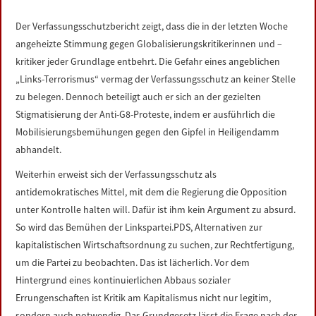
LINKS
Der Verfassungsschutzbericht zeigt, dass die in der letzten Woche
angeheizte Stimmung gegen Globalisierungskritikerinnen und –
DATENSCHUTZERKLÄRUNG
kritiker jeder Grundlage entbehrt. Die Gefahr eines angeblichen
„Links-Terrorismus“ vermag der Verfassungsschutz an keiner Stelle
IMPRESSUM
zu belegen. Dennoch beteiligt auch er sich an der gezielten
Stigmatisierung der Anti-G8-Proteste, indem er ausführlich die
Mobilisierungsbemühungen gegen den Gipfel in Heiligendamm
abhandelt.
Weiterhin erweist sich der Verfassungsschutz als
antidemokratisches Mittel, mit dem die Regierung die Opposition
unter Kontrolle halten will. Dafür ist ihm kein Argument zu absurd.
So wird das Bemühen der Linkspartei.PDS, Alternativen zur
kapitalistischen Wirtschaftsordnung zu suchen, zur Rechtfertigung,
um die Partei zu beobachten. Das ist lächerlich. Vor dem
Hintergrund eines kontinuierlichen Abbaus sozialer
Errungenschaften ist Kritik am Kapitalismus nicht nur legitim,
sondern auch notwendig. Das Grundgesetz lässt die Frage nach der