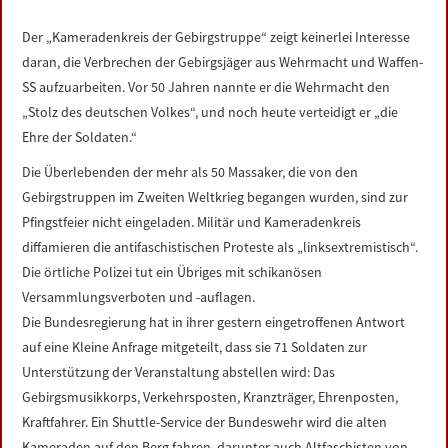
LINKS
Der „Kameradenkreis der Gebirgstruppe“ zeigt keinerlei Interesse
daran, die Verbrechen der Gebirgsjäger aus Wehrmacht und Waffen-
DATENSCHUTZERKLÄRUNG
SS aufzuarbeiten. Vor 50 Jahren nannte er die Wehrmacht den
„Stolz des deutschen Volkes“, und noch heute verteidigt er „die
IMPRESSUM
Ehre der Soldaten.“
Die Überlebenden der mehr als 50 Massaker, die von den
Gebirgstruppen im Zweiten Weltkrieg begangen wurden, sind zur
Pfingstfeier nicht eingeladen. Militär und Kameradenkreis
diffamieren die antifaschistischen Proteste als „linksextremistisch“.
Die örtliche Polizei tut ein Übriges mit schikanösen
Versammlungsverboten und -auflagen.
Die Bundesregierung hat in ihrer gestern eingetroffenen Antwort
auf eine Kleine Anfrage mitgeteilt, dass sie 71 Soldaten zur
Unterstützung der Veranstaltung abstellen wird: Das
Gebirgsmusikkorps, Verkehrsposten, Kranzträger, Ehrenposten,
Kraftfahrer. Ein Shuttle-Service der Bundeswehr wird die alten
Kameraden auf den Berg fahren, darunter auch Altfaschisten von