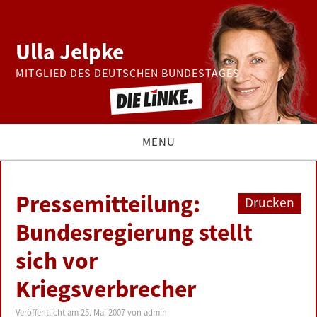
Ulla Jelpke
MITGLIED DES DEUTSCHEN BUNDESTAGES
MENU
THEMEN
Pressemitteilung:
Drucken
BUNDESTAG
Bundesregierung stellt
sich vor
PRESSE
Kriegsverbrecher
ZUR PERSON
Veröffentlicht am
25. Mai 2007
von
admin