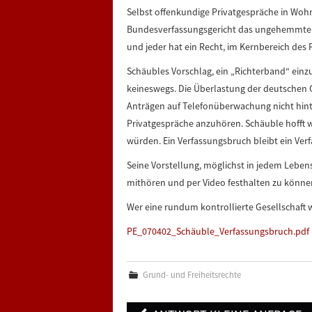
Selbst offenkundige Privatgespräche in Wohn
Bundesverfassungsgericht das ungehemmte A
und jeder hat ein Recht, im Kernbereich des 
Schäubles Vorschlag, ein „Richterband“ einzu
keineswegs. Die Überlastung der deutschen 
Anträgen auf Telefonüberwachung nicht hint
Privatgespräche anzuhören. Schäuble hofft wo
würden. Ein Verfassungsbruch bleibt ein Ver
Seine Vorstellung, möglichst in jedem Lebe
mithören und per Video festhalten zu können,
Wer eine rundum kontrollierte Gesellschaft wi
PE_070402_Schäuble_Verfassungsbruch.pdf
Grund- und Freiheitsrechte