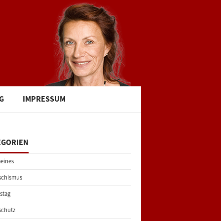
G
IMPRESSUM
EGORIEN
eines
schismus
stag
schutz