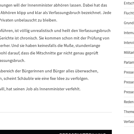
Entsch
ungen will der Innenminister abhören lassen. Dabei hat das
bhören klipp und klar als Verfassungsbruch bezeichnet. Jede
Flucht
Privaten unbelauscht zu bleiben.
Grund-
führen, ist völlig unrealistisch und heilt den Verfassungsbruch
Intern
Gerichte ist chronisch. Sie kommen schon mit der Prüfung von
Interv
erher. Und sie haben keinesfalls die Muße, stundenlange
hl darauf, dass die Mitschnitte gar nicht genau geprüft
Milita
fassungsbruch.
Parlam
nsbereich der Bürgerinnen und Bürger alles überwachen,
Presse
 scheint Schäuble wie eine fixe Idee zu verfolgen.
Presse
ll, hat seinen Job als Innenminister verfehlt.
Presse
Reden
Them
Verfas