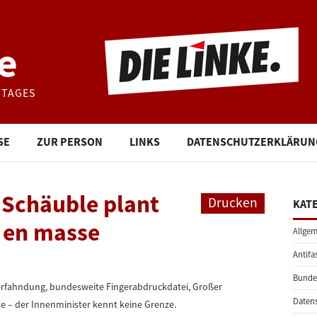
e
STAGES
SE
ZUR PERSON
LINKS
DATENSCHUTZERKLÄRUN
 Schäuble plant
Drucken
KAT
 en masse
Allgem
Antifa
Bunde
rfahndung, bundesweite Fingerabdruckdatei, Großer
Daten
e – der Innenminister kennt keine Grenze.