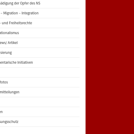
ädigung der Opfer des NS
 – Migration – Integration
 und Freiheitsrechte
ationalismus
iews/ Artikel
risierung
entarische Initiativen
fotos
mitteilungen
en
sungsschutz