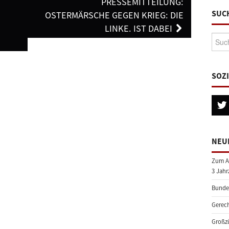
PRESSEMITTEILUNG:
SUC
OSTERMÄRSCHE GEGEN KRIEG: DIE
LINKE. IST DABEI
Suche
SOZ
NEU
Zum A
3 Jahr
Bundes
Gerech
Großzü