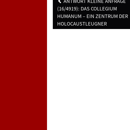
Post
ANTWORT KLEINE ANFRAGE
navigation
(16/4919): DAS COLLEGIUM
HUMANUM – EIN ZENTRUM DER
HOLOCAUSTLEUGNER