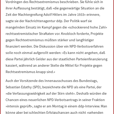
Vordringen des Rechtsextremismus beschrieben. Sie fühle sich in
LINKS
ihrer Auffassung bestätigt, daß »die gegenwärtige Situation an die
Zeit der Machtergreifung Adolf Hitlers im Jahre 1933« erinnere,
DATENSCHUTZERKLÄRUNG
sagte sie der Nachrichtenagentur ddp. Der Politik warf sie
mangelnden Einsatz im Kampf gegen die »schockierend hohe Zahl«
IMPRESSUM
rechtsextremistischer Straftaten vor. Knobloch forderte, Projekte
gegen Rechtextremismus müßten stärker und langfristiger
finanziert werden. Die Diskussion über ein NPD-Verbotsverfahren
solle noch einmal aufgerollt werden: »Es kann nicht angehen, daß
diese Partei jährlich Gelder aus der staatlichen Parteienfinanzierung
kassiert, während an anderer Stelle die Mittel für Projekte gegen
Rechtsextremismus knapp sind.«
Auch der Vorsitzende des Innenausschusses des Bundestags,
Sebastian Edathy (SPD), bezeichnete die NPD als eine Partei, der
»die Verfassungswidrigkeit auf der Stirn steht«. Deshalb würden die
Chancen eines neuerlichen NPD-Verbotsantrags in seiner Fraktion
»intensiv geprüft«, sagte er am Montag in einem ddp-Interview. Man
könne aber bei schlechten Erfolgschancen auch nicht »sehenden