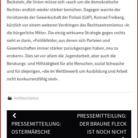
Beckstein, die Union müsse sich »auch um die demokratische
Rechte« endlich wieder stärker bemühen. Dagegen warnte der
Vorsitzende der Gewerkschaft der Polizei (GdP), Konrad Freiberg,
kürzlich vor einem weiteren Vordringen des Rechtsextremismus »in
die bürgerliche Mitte«. Die einzig wirksame Strategie gegen rechts
sieht er darin, »Politikfelder, aus denen sich Parteien und
Gewerkschaften immer stärker zurückgezogen haben, neu zu
erobern«. Dies sei vor allem die Jugendarbeit, aber auch die
Beratungs- und Hilfstätigkeit für alte Menschen, sozial Schwache
und für diejenigen, »die im Wettbewerb um Ausbildung und Arbeit
nicht konkurrenzfähig sind«.
Antifaschismus
Post
PRESSEMITTEILUNG:
navigation
PRESSEMITTEILUNG:
DER BRAUNE FLECK
OSTERMÄRSCHE
IST NOCH NICHT