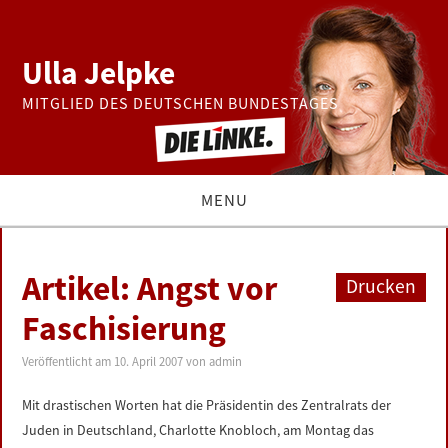
Ulla Jelpke
MITGLIED DES DEUTSCHEN BUNDESTAGES
MENU
THEMEN
Artikel: Angst vor
Drucken
BUNDESTAG
Faschisierung
PRESSE
Veröffentlicht am
10. April 2007
von
admin
Mit drastischen Worten hat die Präsidentin des Zentralrats der
ZUR PERSON
Juden in Deutschland, Charlotte Knobloch, am Montag das