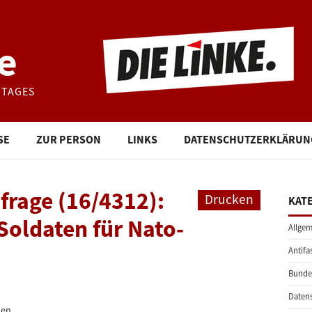
e
STAGES
SE
ZUR PERSON
LINKS
DATENSCHUTZERKLÄRUN
frage (16/4312):
Drucken
KAT
Soldaten für Nato-
Allgem
Antifa
Bunde
Daten
en.