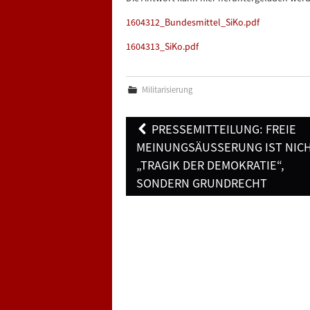
1604312_Bundesmittel_SiKo.pdf
1604313_SiKo.pdf
Militarisierung
Post
PRESSEMITTEILUNG: FREIE
navigation
MEINUNGSÄUSSERUNG IST NICHT
TRAGIK DER DEMOKRATIE“, S
ONDERN GRUNDRECHT