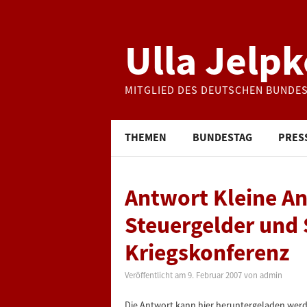
Ulla Jelpk
MITGLIED DES DEUTSCHEN BUNDE
THEMEN
BUNDESTAG
PRES
Antwort Kleine An
Steuergelder und 
Kriegskonferenz
Veröffentlicht am
9. Februar 2007
von
admin
Die Antwort kann hier heruntergeladen werd