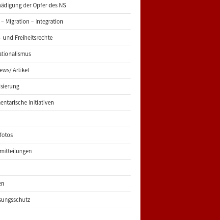
ädigung der Opfer des NS
 – Migration – Integration
 und Freiheitsrechte
ationalismus
iews/ Artikel
risierung
entarische Initiativen
fotos
mitteilungen
en
sungsschutz