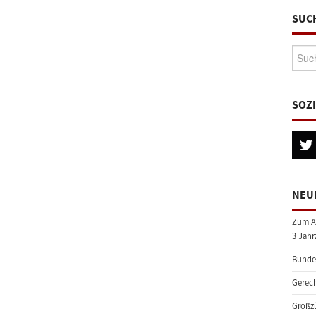
SUC
Suche
SOZ
NEU
Zum A
3 Jahr
Bundes
Gerech
Großzü