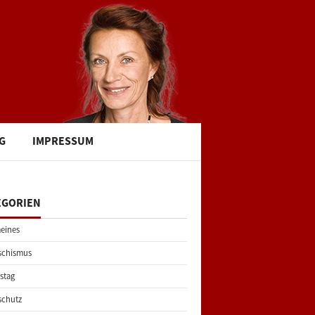
G
IMPRESSUM
EGORIEN
eines
schismus
stag
schutz