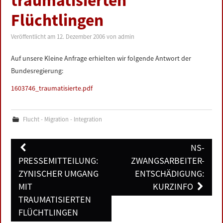
traumatisierten
LINKS
Flüchtlingen
DATENSCHUTZERKLÄRUNG
Veröffentlicht am
12. Dezember 2006
von
admin
Auf unsere Kleine Anfrage erhielten wir folgende Antwort der
IMPRESSUM
Bundesregierung:
1603746_traumatisierte.pdf
Flucht - Migration - Integration
Post
NS-
navigation
PRESSEMITTEILUNG:
ZWANGSARBEITER-
ZYNISCHER UMGANG
ENTSCHÄDIGUNG:
MIT
KURZINFO
TRAUMATISIERTEN
FLÜCHTLINGEN