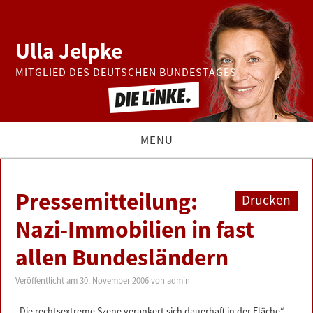
Ulla Jelpke
MITGLIED DES DEUTSCHEN BUNDESTAGES
MENU
THEMEN
Pressemitteilung:
Drucken
BUNDESTAG
Nazi-Immobilien in fast
allen Bundesländern
PRESSE
Veröffentlicht am
30. November 2006
von
admin
ZUR PERSON
„Die rechtsextreme Szene verankert sich dauerhaft in der Fläche“