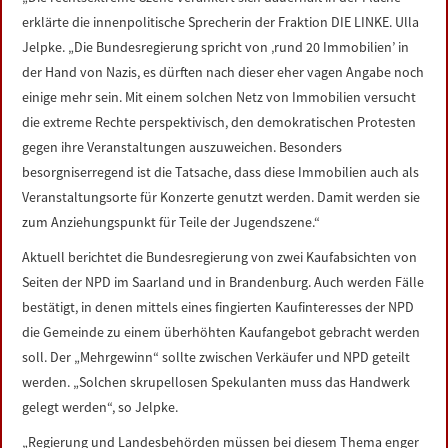
LINKS
erklärte die innenpolitische Sprecherin der Fraktion DIE LINKE. Ulla
Jelpke. „Die Bundesregierung spricht von ‚rund 20 Immobilien’ in
DATENSCHUTZERKLÄRUNG
der Hand von Nazis, es dürften nach dieser eher vagen Angabe noch
einige mehr sein. Mit einem solchen Netz von Immobilien versucht
die extreme Rechte perspektivisch, den demokratischen Protesten
IMPRESSUM
gegen ihre Veranstaltungen auszuweichen. Besonders
besorgniserregend ist die Tatsache, dass diese Immobilien auch als
Veranstaltungsorte für Konzerte genutzt werden. Damit werden sie
zum Anziehungspunkt für Teile der Jugendszene.“
Aktuell berichtet die Bundesregierung von zwei Kaufabsichten von
Seiten der NPD im Saarland und in Brandenburg. Auch werden Fälle
bestätigt, in denen mittels eines fingierten Kaufinteresses der NPD
die Gemeinde zu einem überhöhten Kaufangebot gebracht werden
soll. Der „Mehrgewinn“ sollte zwischen Verkäufer und NPD geteilt
werden. „Solchen skrupellosen Spekulanten muss das Handwerk
gelegt werden“, so Jelpke.
„Regierung und Landesbehörden müssen bei diesem Thema enger