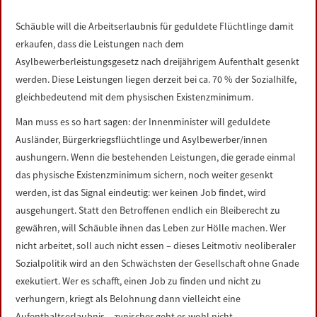
LINKS
Schäuble will die Arbeitserlaubnis für geduldete Flüchtlinge damit
erkaufen, dass die Leistungen nach dem
DATENSCHUTZERKLÄRUNG
Asylbewerberleistungsgesetz nach dreijährigem Aufenthalt gesenkt
werden. Diese Leistungen liegen derzeit bei ca. 70 % der Sozialhilfe,
IMPRESSUM
gleichbedeutend mit dem physischen Existenzminimum.
Man muss es so hart sagen: der Innenminister will geduldete
Ausländer, Bürgerkriegsflüchtlinge und Asylbewerber/innen
aushungern. Wenn die bestehenden Leistungen, die gerade einmal
das physische Existenzminimum sichern, noch weiter gesenkt
werden, ist das Signal eindeutig: wer keinen Job findet, wird
ausgehungert. Statt den Betroffenen endlich ein Bleiberecht zu
gewähren, will Schäuble ihnen das Leben zur Hölle machen. Wer
nicht arbeitet, soll auch nicht essen – dieses Leitmotiv neoliberaler
Sozialpolitik wird an den Schwächsten der Gesellschaft ohne Gnade
exekutiert. Wer es schafft, einen Job zu finden und nicht zu
verhungern, kriegt als Belohnung dann vielleicht eine
Aufenthaltserlaubnis – zynischer geht es wohl nicht.