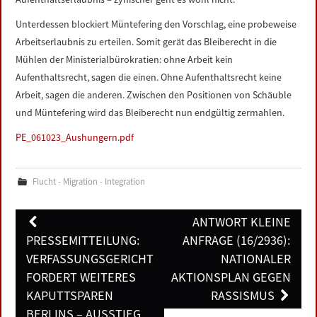
Unterdessen blockiert Müntefering den Vorschlag, eine probeweise
Arbeitserlaubnis zu erteilen. Somit gerät das Bleiberecht in die
Mühlen der Ministerialbürokratien: ohne Arbeit kein
Aufenthaltsrecht, sagen die einen. Ohne Aufenthaltsrecht keine
Arbeit, sagen die anderen. Zwischen den Positionen von Schäuble
und Müntefering wird das Bleiberecht nun endgültig zermahlen.
PE_061023_Aushungern.pdf
Flucht - Migration - Integration
Post
ANTWORT KLEINE
navigation
PRESSEMITTEILUNG:
ANFRAGE (16/2936):
VERFASSUNGSGERICHT
NATIONALER
FORDERT WEITERES
AKTIONSPLAN GEGEN
KAPUTTSPAREN
RASSISMUS
BERLINS – AUSSTIEG