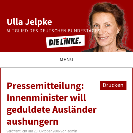
Ulla Jelpke
MITGLIED DES DEUTSCHEN BUNDESTAGES
MENU
THEMEN
Pressemitteilung:
Drucken
BUNDESTAG
Innenminister will
geduldete Ausländer
PRESSE
aushungern
ZUR PERSON
Veröffentlicht am
23. Oktober 2006
von
admin