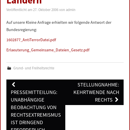
Ländern
LINKS
Veröffentlicht am
27. Oktober 2006
von
admin
DATENSCHUTZERKLÄRUNG
Auf unsere Kleine Anfrage erhielten wir folgende Antwort der
Bundesregierung:
IMPRESSUM
1602877_AntiTerrorDatei.pdf
Erlaeuterung_Gemeinsame_Dateien_Gesetz.pdf
Grund- und Freiheitsrechte
Post
STELLUNGNAHME:
navigation
PRESSEMITTEILUNG:
KEHRTWENDE NACH
UNABHÄNGIGE
RECHTS
BEOBACHTUNG VON
RECHTSEXTREMISMUS
IST DRINGEND
ERFORDERLICH