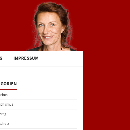
G
IMPRESSUM
EGORIEN
eines
schismus
stag
schutz