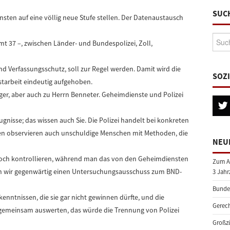
SUC
ten auf eine völlig neue Stufe stellen. Der Datenaustausch
Suche
t 37 –, zwischen Länder- und Bundespolizei, Zoll,
 Verfassungsschutz, soll zur Regel werden. Damit wird die
SOZ
tarbeit eindeutig aufgehoben.
nger, aber auch zu Herrn Benneter. Geheimdienste und Polizei
gnisse; das wissen auch Sie. Die Polizei handelt bei konkreten
 observieren auch unschuldige Menschen mit Methoden, die
NEU
ch noch kontrollieren, während man das von den Geheimdiensten
Zum A
n wir gegenwärtig einen Untersuchungsausschuss zum BND-
3 Jahr
Bundes
rkenntnissen, die sie gar nicht gewinnen dürfte, und die
Gerech
 gemeinsam auswerten, das würde die Trennung von Polizei
Großzü