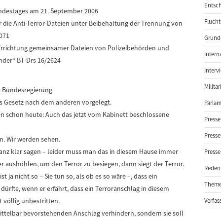
Entsch
undestages am 21. September 2006
Flucht
ür die Anti-Terror-Dateien unter Beibehaltung der Trennung von
2071
Grund-
 Errichtung gemeinsamer Dateien von Polizeibehörden und
Intern
nder“ BT-Drs 16/2624
Interv
Milita
e Bundesregierung
es Gesetz nach dem anderen vorgelegt.
Parlam
nen schon heute: Auch das jetzt vom Kabinett beschlossene
Presse
Presse
en. Wir werden sehen.
 ganz klar sagen – leider muss man das in diesem Hause immer
Presse
r aushöhlen, um den Terror zu besiegen, dann siegt der Terror.
Reden
t ja nicht so – Sie tun so, als ob es so wäre –, dass ein
Them
dürfte, wenn er erfährt, dass ein Terroranschlag in diesem
t völlig unbestritten.
Verfas
mittelbar bevorstehenden Anschlag verhindern, sondern sie soll