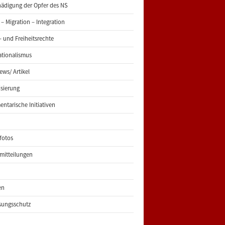
ädigung der Opfer des NS
 – Migration – Integration
 und Freiheitsrechte
ationalismus
iews/ Artikel
risierung
entarische Initiativen
fotos
mitteilungen
en
sungsschutz