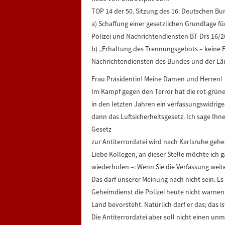
TOP 14 der 50. Sitzung des 16. Deutschen B
a) Schaffung einer gesetzlichen Grundlage f
Polizei und Nachrichtendiensten BT-Drs 16/
b) „Erhaltung des Trennungsgebots – keine
Nachrichtendiensten des Bundes und der Lä
Frau Präsidentin! Meine Damen und Herren!
Im Kampf gegen den Terror hat die rot-grün
in den letzten Jahren ein verfassungswidrig
dann das Luftsicherheitsgesetz. Ich sage Ih
Gesetz
zur Antiterrordatei wird nach Karlsruhe geh
Liebe Kollegen, an dieser Stelle möchte ich
wiederholen –: Wenn Sie die Verfassung weite
Das darf unserer Meinung nach nicht sein. Es is
Geheimdienst die Polizei heute nicht warnen 
Land bevorsteht. Natürlich darf er das; das is
Die Antiterrordatei aber soll nicht einen un