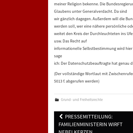
meiner Religion bekenne. Die Bundesregieru
Glaubens unter Generalverdacht. Da sind
wir gänzlich dagegen. Außerdem will die Bun
werden soll, wer eine nähere persönliche od
weitet den Kreis der Durchleuchteten ins Ufe
usw. Das Recht auf
informationelle Selbstbestimmung wird hier 
sage
ich: Der Datenschutzbeauftragte hat genau das
(Der vollständige Wortlaut mit Zwischenrufe
5013 f. abgerufen werden)
Grund- und Freiheitsrechte
Post
PRESSEMITTEILUNG:
navigation
FAMILIENMINISTERIN WIRFT
NEBELKERZEN