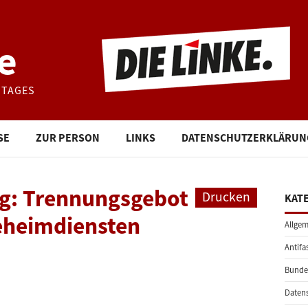
e
STAGES
SE
ZUR PERSON
LINKS
DATENSCHUTZERKLÄRUN
g: Trennungsgebot
Drucken
KAT
Geheimdiensten
Allgem
Antifa
Bunde
Daten