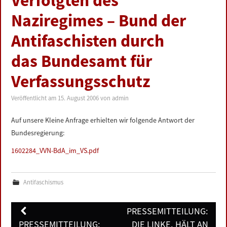
Verfolgten des
LINKS
Naziregimes – Bund der
Antifaschisten durch
DATENSCHUTZERKLÄRUNG
das Bundesamt für
IMPRESSUM
Verfassungsschutz
Veröffentlicht am
15. August 2006
von
admin
Auf unsere Kleine Anfrage erhielten wir folgende Antwort der
Bundesregierung:
1602284_VVN-BdA_im_VS.pdf
Antifaschismus
Post
PRESSEMITTEILUNG:
navigation
PRESSEMITTEILUNG:
DIE LINKE. HÄLT AN