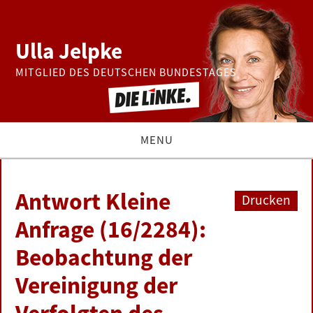
Ulla Jelpke
MITGLIED DES DEUTSCHEN BUNDESTAGES
MENU
THEMEN
Antwort Kleine
Drucken
BUNDESTAG
Anfrage (16/2284):
Beobachtung der
PRESSE
Vereinigung der
ZUR PERSON