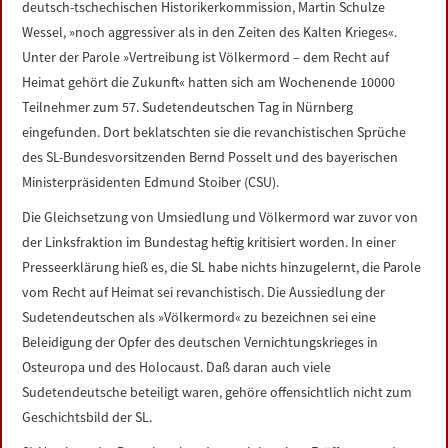
deutsch-tschechischen Historikerkommission, Martin Schulze
LINKS
Wessel, »noch aggressiver als in den Zeiten des Kalten Krieges«.
Unter der Parole »Vertreibung ist Völkermord – dem Recht auf
DATENSCHUTZERKLÄRUNG
Heimat gehört die Zukunft« hatten sich am Wochenende 10000
Teilnehmer zum 57. Sudetendeutschen Tag in Nürnberg
IMPRESSUM
eingefunden. Dort beklatschten sie die revanchistischen Sprüche
des SL-Bundesvorsitzenden Bernd Posselt und des bayerischen
Ministerpräsidenten Edmund Stoiber (CSU).
Die Gleichsetzung von Umsiedlung und Völkermord war zuvor von
der Linksfraktion im Bundestag heftig kritisiert worden. In einer
Presseerklärung hieß es, die SL habe nichts hinzugelernt, die Parole
vom Recht auf Heimat sei revanchistisch. Die Aussiedlung der
Sudetendeutschen als »Völkermord« zu bezeichnen sei eine
Beleidigung der Opfer des deutschen Vernichtungskrieges in
Osteuropa und des Holocaust. Daß daran auch viele
Sudetendeutsche beteiligt waren, gehöre offensichtlich nicht zum
Geschichtsbild der SL.