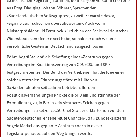
tschechischen Regierung kommen, denn es gebe versöhnliche Töne
aus Prag. Dies ging Johann Böhmer, Sprecher der
»Sudetendeutschen Volksgruppe«, zu weit. Er warnte davor,
»Signale aus Tschechien überzubewerten«. Auch wenn
Ministerpräsident Jiri Paroubek kürzlich an das Schicksal deutscher
Widerstandskämpfer erinnert habe, so habe er doch weitere
versöhnliche Gesten an Deutschland ausgeschlossen.
Böhm begrüßte, daß die Schaffung eines »Zentrums gegen
Vertreibung« im Koalitionsvertrag von CDU/CSU und SPD
festgeschrieben sei. Der Bund der Vertriebenen hat die Idee einer
solchen zentralen Erinnerungsstätte mit Hilfe von
Sozialdemokraten seit Jahren betrieben. Bei den
Koalitionsverhandlungen knickte die SPD ein und stimmte der
Formulierung zu, in Berlin »ein sichtbares Zeichen gegen
Vertreibungen zu setzen«. CSU-Chef Stoiber erklärte nun vor den
Sudetendeutschen, er sehe »gute Chancen«, daß Bundeskanzlerin
Angela Merkel das geplante Zentrum »noch in dieser
Legislaturperiode« auf den Weg bringen werde.