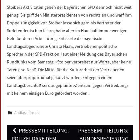
Stoibers Aktivitäten gehen der bayerischen SPD dennoch nicht weit
genug. Sie griff den Ministerpräsidenten von rechts an und warf ihm
Doppelzüngigkeit vor. Stoiber lasse sich gern als Vertreter der
Sudetendeutschen feiern, habe aber im Haushalt immer weniger
Geld für deren Arbeit übrig, kritisierte die bayerische
Landtagsabgeordnete Christa Naaß, vertriebenenpolitische
Sprecherin der SPD-Fraktion, laut einer Meldung des Bayerischen
Rundfunks vom Samstag. »Stoiber verbreitet nur Worte, aber keine
Taten«, so Naaß. Die Mittel für die Kulturarbeit der Vertriebenen
seien überproportional gekürzt worden. Entgegen einem
Landtagsbeschluß sei das geplante »Zentrum gegen Vertreibung«
mit keinem einzigen Euro gefördert worden.
Antifaschismus
Post
PRESSEMITTEILUNG:
PRESSEMITTEILUNG:
navigation
POLIZEI DARF DEM
BUNDESREGIERUNG