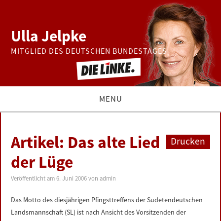
Ulla Jelpke
MITGLIED DES DEUTSCHEN BUNDESTAGES
MENU
THEMEN
Artikel: Das alte Lied
Drucken
BUNDESTAG
der Lüge
PRESSE
Veröffentlicht am
6. Juni 2006
von
admin
Das Motto des diesjährigen Pfingsttreffens der Sudetendeutschen
ZUR PERSON
Landsmannschaft (SL) ist nach Ansicht des Vorsitzenden der