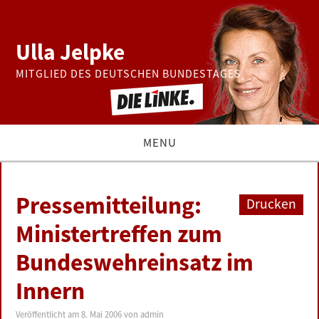
Ulla Jelpke
MITGLIED DES DEUTSCHEN BUNDESTAGES
MENU
THEMEN
Pressemitteilung:
Drucken
BUNDESTAG
Ministertreffen zum
Bundeswehreinsatz im
PRESSE
Innern
ZUR PERSON
Veröffentlicht am
8. Mai 2006
von
admin