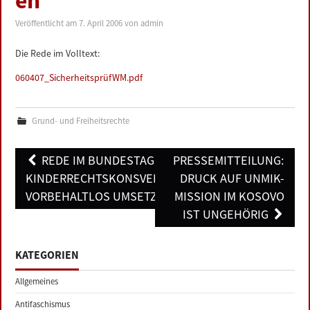
en
LINKS
Veröffentlicht am
7. April 2006
von
admin
DATENSCHUTZERKLÄRUNG
Die Rede im Volltext:
060407_SicherheitsprüfWM.pdf
IMPRESSUM
Grund- und Freiheitsrechte
Post
REDE IM BUNDESTAG: UN-
PRESSEMITTEILUNG:
navigation
KINDERRECHTSKONSVENTION
DRUCK AUF UNMIK-
VORBEHALTLOS UMSETZEN
MISSION IM KOSOVO
IST UNGEHÖRIG
KATEGORIEN
Allgemeines
Antifaschismus