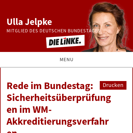
Ulla Jelpke
MITGLIED DES DEUTSCHEN BUNDESTAGES
MENU
THEMEN
Rede im Bundestag:
Drucken
BUNDESTAG
Sicherheitsüberprüfung
en im WM-
PRESSE
Akkreditierungsverfahr
ZUR PERSON