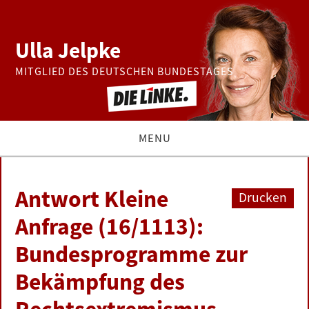
Ulla Jelpke
MITGLIED DES DEUTSCHEN BUNDESTAGES
MENU
THEMEN
Antwort Kleine
Drucken
BUNDESTAG
Anfrage (16/1113):
Bundesprogramme zur
PRESSE
Bekämpfung des
ZUR PERSON