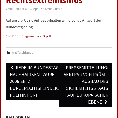
Rechtsextremismus
LINKS
Veröffentlicht am
3. April 2006
von
admin
DATENSCHUTZERKLÄRUNG
Auf unsere Kleine Anfrage erhielten wir folgende Antwort der
Bundesregierung:
IMPRESSUM
1601113_ProgrammeREX.pdf
Antifaschismus
Post
REDE IM BUNDESTAG:
PRESSEMITTEILUNG:
navigation
HAUSHALTSENTWURF
VERTRAG VON PRÜM –
2006 SETZT
AUSBAU DES
BÜRGERECHTSFEINDLICHE
SICHERHEITSSTAATS
POLITIK FORT
AUF EUROPÄISCHER
EBENE
KATEGORIEN