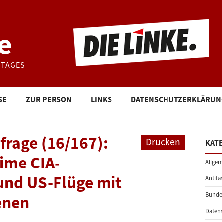
e
STAGES
SE
ZUR PERSON
LINKS
DATENSCHUTZERKLÄRUN
frage (16/167):
Drucken
KAT
ime CIA-
Allgem
und US-Flüge mit
Antifa
Bunde
enen
Daten