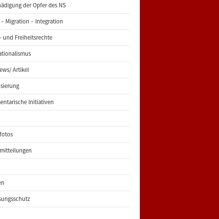
ädigung der Opfer des NS
 – Migration – Integration
 und Freiheitsrechte
ationalismus
iews/ Artikel
risierung
entarische Initiativen
fotos
mitteilungen
en
sungsschutz