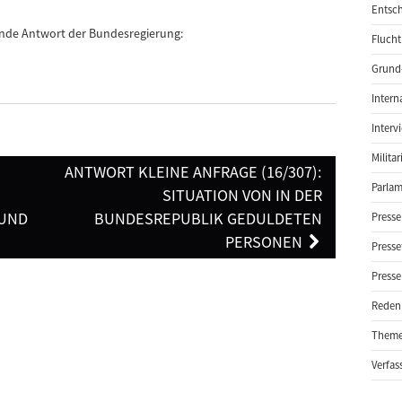
Entsch
gende Antwort der Bundesregierung:
Flucht
Grund-
Intern
Interv
Milita
ANTWORT KLEINE ANFRAGE (16/307):
Parlam
SITUATION VON IN DER
 UND
BUNDESREPUBLIK GEDULDETEN
Presse
PERSONEN
Presse
Presse
Reden
Them
Verfas