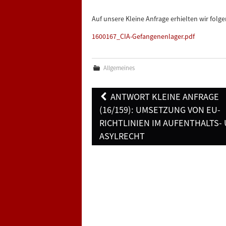
Auf unsere Kleine Anfrage erhielten wir fol
1600167_CIA-Gefangenenlager.pdf
Allgemeines
Post
ANTWORT KLEINE ANFRAGE
navigation
(16/159): UMSETZUNG VON EU-
RICHTLINIEN IM AUFENTHALTS-
ASYLRECHT