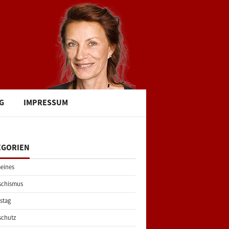
G
IMPRESSUM
EGORIEN
eines
schismus
stag
schutz