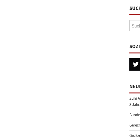
SUC
Suche
SOZ
NEU
Zum A
3 Jahr
Bundes
Gerech
Großzü